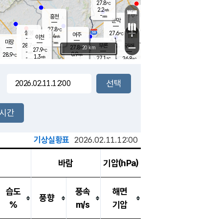
27.8
℃
강림
2.2
m/s
원주
-
흥천
mm
25.3
℃
문막
1.2
m/s
28
℃
27.8
-
℃
mm
+
3
설봉
m/s
27.6
℃
여주
1.4
m/s
이천
-
mm
4.1
m/s
-
마장
mm
신림
28.7
부론
-
귀래
−
℃
mm
27.8
20 km
℃
27.9
℃
-
m/s
0.9
28.9
m/s
℃
25.8
1.3
m/s
℃
-
27.1
26.8
mm
℃
-
℃
mm
2.3
m/s
-
2.1
mm
m/s
2.7
1.0
m/s
m/s
-
mm
-
백운
mm
-
-
mm
mm
백암
장호원
26.7
℃
1.9
m/s
27.5
℃
28.6
엄정
℃
-
mm
1.0
m/s
2.2
m/s
노은
-
mm
-
27.9
mm
℃
개
2시간
3.6
m/s
26.6
℃
-
mm
3.0
℃
m/s
-
/s
mm
m
기상실황표
2026.02.11.12:00
바람
기압(hPa)
습도
풍속
해면
풍향
%
m/s
기압