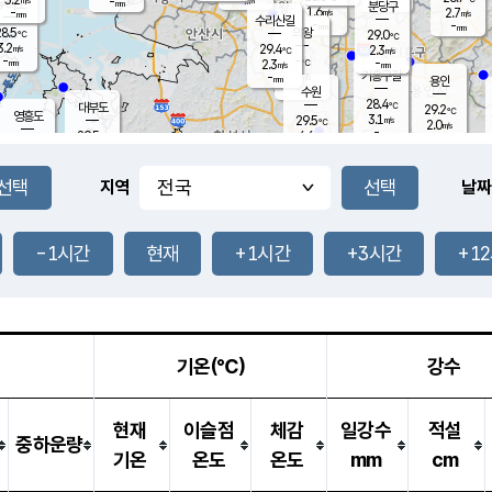
-
-
mm
무의도
mm
mm
분당구
1.6
-
2.7
m/s
m/s
mm
수리산길
-
-
mm
mm
8.5
의왕
29.0
℃
℃
3.2
29.4
m/s
2.3
m/s
℃
-
-
-
mm
2.3
℃
mm
m/s
기흥구갈
-
-
m/s
mm
용인
-
수원
mm
28.4
℃
대부도
29.2
℃
영흥도
3.1
29.5
m/s
℃
2.0
m/s
-
mm
4.6
29.5
m/s
-
℃
mm
30.3
℃
-
오산
4.2
mm
m/s
6.7
m/s
-
mm
-
mm
향남
28.4
℃
지역
날짜
2.3
m/s
30.1
-
℃
운평
mm
송탄
-
℃
m/s
-
s
mm
29.2
보
℃
29.5
-1시간
현재
+1시간
+3시간
+1
℃
3.8
m/s
산
0.8
m/s
-
-
mm
-
mm
-
m
℃
-
m
/s
기온(℃)
강수
현재
이슬점
체감
일강수
적설
중하운량
기온
온도
온도
mm
cm