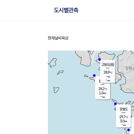
도시별관측
현재날씨
육상
홈
교동도(음)
28.9
℃
-
m/s
-
mm
볼음도
대연평
28.2
℃
1.0
m/s
30.7
℃
-
mm
1.8
m/s
-
mm
장봉도
29.7
℃
3.0
m/s
-
mm