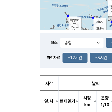
2
덕적북리
자월도
27.8
℃
28.9
℃
4.5
m/s
1.5
m/s
-
mm
-
mm
요소
풍도
29.1
덕적지도
3.7
m/
-
-12시간
-3시간
mm
이전자료
28.4
℃
대
3.7
m/s
-
mm
30.2
6.5
m
-
mm
시간
날씨
시정
운량
일.시
현재일기
km
1/10