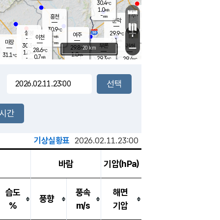
30.4
℃
강림
1.0
m/s
원주
-
흥천
mm
28.6
℃
문막
0.9
m/s
28.4
℃
30.9
-
℃
mm
+
1.2
설봉
m/s
29.9
℃
여주
-
m/s
이천
-
mm
2.1
m/s
-
마장
mm
신림
30.3
부론
-
귀래
−
℃
mm
29.8
20 km
℃
28.6
℃
1.0
m/s
1.0
31.1
m/s
℃
29.1
0.7
m/s
℃
-
29.3
29.4
mm
℃
-
℃
mm
1.4
m/s
-
2.2
mm
m/s
0.7
0.1
m/s
m/s
-
mm
-
백운
mm
-
-
mm
mm
백암
장호원
28.7
℃
0.5
m/s
30.2
℃
31.2
엄정
℃
-
mm
1.4
m/s
0.7
m/s
노은
-
mm
-
30.5
mm
℃
개
2시간
0.3
m/s
29.8
℃
-
mm
8
1.2
℃
m/s
-
m/s
mm
m
기상실황표
2026.02.11.23:00
바람
기압(hPa)
습도
풍속
해면
풍향
%
m/s
기압