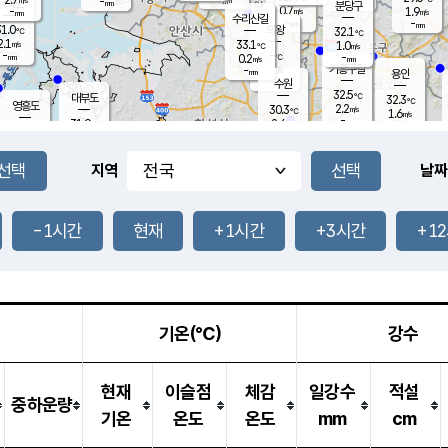
-
-
mm
무의도
mm
mm
분당구
0.7
-
1.9
m/s
m/s
mm
수리산길
-
-
mm
mm
1.0
의왕
32.1
℃
℃
2.1
33.1
m/s
1.0
m/s
℃
-
-
-
mm
0.2
℃
mm
m/s
기흥구갈
-
-
m/s
mm
용인
-
수원
mm
32.5
℃
대부도
32.3
℃
영흥도
2.2
30.3
m/s
℃
1.6
m/s
-
mm
2.6
31.9
m/s
-
℃
mm
31.0
℃
-
오산
2.6
mm
m/s
1.8
m/s
-
mm
-
mm
향남
31.7
℃
지역
날짜
1.0
m/s
32.0
-
℃
운평
mm
송탄
0.7
℃
m/s
-
s
mm
30.7
보
℃
31.3
-1시간
현재
+1시간
+3시간
+1
℃
2.6
m/s
산
2.6
m/s
-
28.
mm
-
mm
1.3
℃
-
m
/s
기온(℃)
강수
현재
이슬점
체감
일강수
적설
중하운량
기온
온도
온도
mm
cm