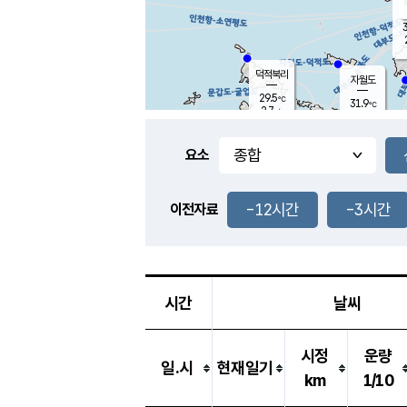
3
덕적북리
자월도
29.5
℃
31.9
℃
2.7
m/s
0.4
m/s
-
mm
-
mm
요소
풍도
28.0
덕적지도
1.7
m/
-
-12시간
-3시간
mm
이전자료
28.5
℃
대
4.0
m/s
-
mm
30.7
0.0
m
-
mm
시간
날씨
시정
운량
일.시
현재일기
km
1/10