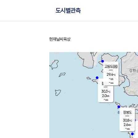
도시별관측
현재날씨
육상
홈
교동도(음)
29.4
℃
-
m/s
-
mm
볼음도
대연평
30.3
℃
2.0
m/s
31.8
℃
-
mm
0.8
m/s
-
mm
장봉도
30.8
℃
2.6
m/s
-
mm