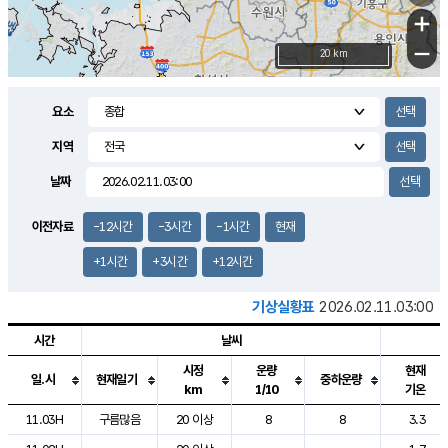
+
−
20 km
요소
지역
날짜
이전자료
-12시간
-3시간
-1시간
현재
+1시간
+3시간
+12시간
기상실황표
2026.02.11.03:00
시간
날씨
시정
운량
현재
일.시
현재일기
중하운량
km
1/10
기온
도시별 기상실황표로 지점, 날씨, 기온, 강수, 바람, 기압등을 안내한 표입
11.03H
구름많음
20 이상
8
8
3.3