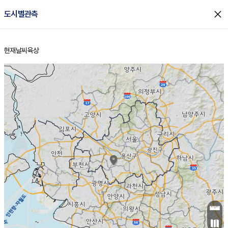
close
도시별관측
현재날씨
육상
홈