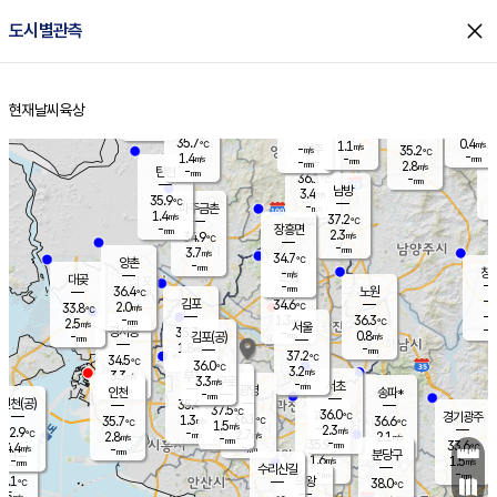
close
도시별관측
장남
판문점
35.5
℃
1.0
m/s
화현
35.1
동두천
℃
남면
-
현재날씨
육상
mm
파주
0.4
홈
m/s
포천
34.9
-
35.2
℃
mm
℃
35.1
℃
35.7
0.4
1.1
m/s
℃
m/s
-
양주
35.2
m/s
가
℃
-
1.4
-
mm
m/s
mm
-
mm
2.8
m/s
-
탄현
mm
36.1
-
3
℃
mm
남방
3.4
m/s
1
35.9
℃
-
파주금촌
mm
1.4
m/s
37.2
℃
-
장흥면
mm
2.3
m/s
34.9
℃
-
mm
3.7
m/s
34.7
℃
양촌
-
mm
창
-
m/s
은평
대곶
-
mm
36.4
노원
℃
-
김포
34.6
2.0
℃
33.8
m/s
℃
-
m/
-
1.3
36.3
m/s
mm
2.5
℃
m/s
서울
-
경서동
35.7
m
-
0.8
℃
mm
-
김포(공)
m/s
mm
1.8
-
m/s
mm
37.2
℃
34.5
-
℃
mm
36.0
℃
3.2
m/s
3.3
부천
m/s
3.3
구로
m/s
-
서초
mm
-
광명
mm
인천
송파*
-
mm
인천(공)
35.4
℃
37.5
℃
36.0
과천
경기광주
℃
36.1
1.3
35.7
36.6
m/s
℃
℃
℃
1.5
m/s
2.3
m/s
32.9
-
2.7
℃
mm
2.8
m/s
2.1
m/s
-
m/s
mm
-
35.9
33.6
mm
4.4
-
℃
℃
m/s
-
-
mm
무의도
mm
mm
분당구
1.6
-
1.5
m/s
m/s
mm
수리산길
-
-
mm
mm
2.1
의왕
38.0
℃
℃
2.5
m/s