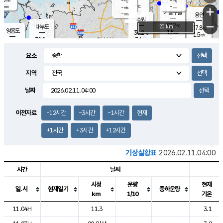
-
-
m/s
℃
-
-
-
mm
-
℃
mm
+
m/s
기흥구갈
-
-
m/s
mm
용인
-
수원
mm
−
37.2
℃
대부도
20 km
37.8
℃
영흥도
1.5
36.2
m/s
℃
1.5
m/s
-
mm
3.1
32.0
m/s
-
℃
mm
33.8
℃
-
오산
2.1
mm
m/s
2.4
m/s
-
mm
요소
-
mm
향남
35.2
℃
2.1
m/s
36.2
-
지역
℃
운평
mm
송탄
-
℃
m/s
-
s
mm
33.6
보
℃
날짜
37.3
℃
3.0
m/s
산
1.6
m/s
-
34.
mm
-
mm
0.4
℃
이전자료
-12시간
-3시간
-1시간
현재
-
m
/s
+1시간
+3시간
+12시간
기상실황표
2026.02.11.04:00
시간
날씨
시정
운량
현재
일.시
현재일기
중하운량
km
1/10
기온
도시별 기상실황표로 지점, 날씨, 기온, 강수, 바람, 기압등을 안내한 표입
11.04H
11.3
3.1