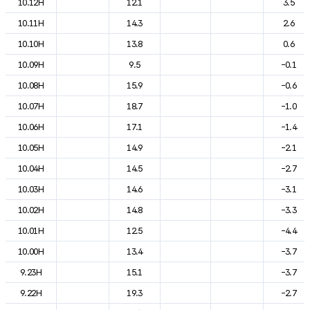
10.12H
12.1
3.5
10.11H
14.3
2.6
10.10H
13.8
0.6
10.09H
9.5
-0.1
10.08H
15.9
-0.6
10.07H
18.7
-1.0
10.06H
17.1
-1.4
10.05H
14.9
-2.1
10.04H
14.5
-2.7
10.03H
14.6
-3.1
10.02H
14.8
-3.3
10.01H
12.5
-4.4
10.00H
13.4
-3.7
9.23H
15.1
-3.7
9.22H
19.3
-2.7