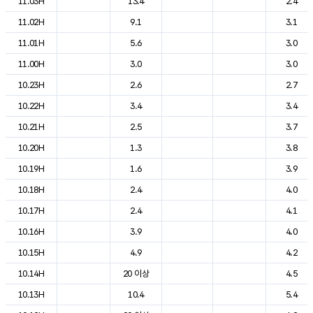
11.03H
13.4
2.4
11.02H
9.1
3.1
11.01H
5.6
3.0
11.00H
3.0
3.0
10.23H
2.6
2.7
10.22H
3.4
3.4
10.21H
2.5
3.7
10.20H
1.3
3.8
10.19H
1.6
3.9
10.18H
2.4
4.0
10.17H
2.4
4.1
10.16H
3.9
4.0
10.15H
4.9
4.2
10.14H
20 이상
4.5
10.13H
10.4
5.4