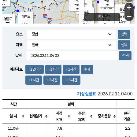
-
-
m/s
℃
-
-
-
mm
-
℃
mm
+
m/s
기흥구갈
-
-
m/s
mm
용인
-
수원
mm
−
38.2
℃
대부도
20 km
38.1
℃
영흥도
1.1
37.5
m/s
℃
1.5
m/s
-
mm
2.4
34.2
m/s
-
℃
mm
34.2
℃
-
오산
1.9
mm
m/s
3.8
m/s
-
mm
요소
-
mm
향남
36.6
℃
1.5
m/s
36.5
-
지역
℃
운평
mm
송탄
3.3
℃
m/s
-
s
mm
34.1
보
℃
날짜
38.2
℃
3.6
m/s
산
1.0
m/s
-
-
mm
-
mm
-
m
℃
이전자료
-12시간
-3시간
-1시간
현재
-
m
/s
+1시간
+3시간
+12시간
기상실황표
2026.02.11.04:00
시간
날씨
시정
운량
현재
일.시
현재일기
중하운량
km
1/10
기온
도시별 기상실황표로 지점, 날씨, 기온, 강수, 바람, 기압등을 안내한 표입
11.04H
7.8
2.2