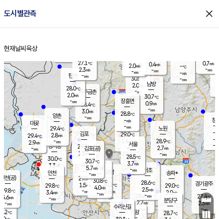
close
도시별관측
장남
판문점
27.9
℃
1.6
m/s
화현
27.9
동두천
℃
남면
-
현재날씨
육상
mm
파주
3.1
홈
m/s
포천
27.9
-
28.5
℃
mm
℃
28.5
℃
27.1
0.7
0.4
m/s
℃
m/s
2.0
양주
-
m/s
가
℃
-
2.3
-
mm
m/s
mm
-
mm
-
m/s
-
탄현
mm
30.5
-
2
℃
mm
남방
2.0
m/s
1
28.0
℃
-
파주금촌
mm
2.0
m/s
30.7
℃
-
장흥면
mm
0.9
m/s
28.4
℃
-
mm
3.0
m/s
28.8
℃
양촌
-
mm
창
-
m/s
은평
대곶
-
mm
29.4
노원
℃
-
김포
29.0
2.8
℃
29.4
m/s
℃
-
m/
-
1.4
28.9
m/s
mm
2.9
℃
m/s
서울
-
경서동
29.7
m
-
2.7
℃
mm
-
김포(공)
m/s
mm
1.5
-
m/s
mm
28.5
℃
30.0
-
℃
mm
30.7
℃
3.7
m/s
3.3
부천
m/s
5.7
구로
m/s
-
서초
mm
-
광명
mm
인천
송파*
-
mm
인천(공)
29.9
℃
30.8
℃
28.6
과천
경기광주
℃
30.1
1.5
29.8
29.0
m/s
℃
℃
℃
4.0
m/s
2.5
m/s
29.8
-
2.6
℃
mm
3.4
m/s
2.0
m/s
-
m/s
mm
-
28.6
27.4
mm
5.6
-
℃
℃
m/s
-
-
mm
무의도
mm
mm
분당구
2.7
-
2.3
m/s
m/s
mm
수리산길
-
-
mm
mm
9.2
의왕
28.7
℃
℃
3.0
m/s