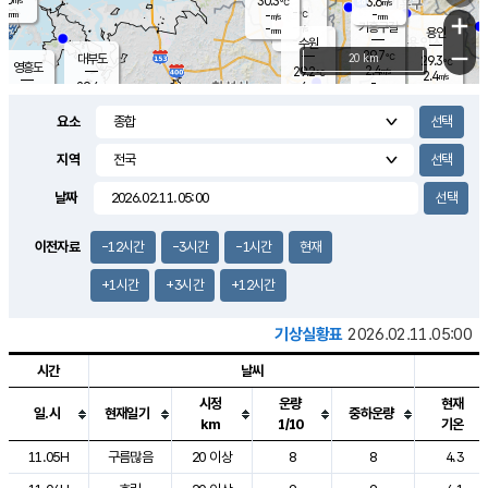
30.3
3.6
m/s
℃
-
-
-
mm
-
℃
mm
+
m/s
기흥구갈
-
-
m/s
mm
용인
-
수원
mm
−
29.7
℃
대부도
20 km
29.3
℃
영흥도
2.4
29.2
m/s
℃
2.4
m/s
-
mm
4
29.4
m/s
-
℃
mm
29.3
℃
-
오산
4.7
mm
m/s
3.0
m/s
-
mm
요소
-
mm
향남
29.7
℃
1.9
m/s
28.8
-
지역
℃
운평
mm
송탄
-
℃
m/s
-
s
mm
28.6
보
℃
날짜
29.5
℃
4.0
m/s
산
2.9
m/s
-
28.
mm
-
mm
0.7
℃
이전자료
-12시간
-3시간
-1시간
현재
-
m
/s
+1시간
+3시간
+12시간
기상실황표
2026.02.11.05:00
시간
날씨
시정
운량
현재
일.시
현재일기
중하운량
km
1/10
기온
도시별 기상실황표로 지점, 날씨, 기온, 강수, 바람, 기압등을 안내한 표입
11.05H
구름많음
20 이상
8
8
4.3