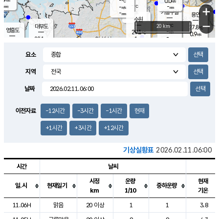
-
0.0
m/s
℃
-
-
-
mm
-
℃
mm
+
m/s
기흥구갈
-
-
m/s
mm
용인
-
수원
mm
−
-
℃
대부도
20 km
27.8
℃
영흥도
-
29.1
m/s
℃
0.9
m/s
-
mm
1
28.1
m/s
-
℃
mm
30.1
℃
-
오산
1.4
mm
m/s
2.1
m/s
-
mm
요소
-
mm
향남
27.0
℃
0.0
m/s
30.7
-
지역
℃
운평
mm
송탄
0.0
℃
m/s
-
s
mm
27.2
보
℃
날짜
31.2
℃
0.1
m/s
산
1.0
m/s
-
24.
mm
-
mm
0.0
℃
이전자료
-12시간
-3시간
-1시간
현재
-
m
/s
+1시간
+3시간
+12시간
기상실황표
2026.02.11.06:00
시간
날씨
시정
운량
현재
일.시
현재일기
중하운량
km
1/10
기온
도시별 기상실황표로 지점, 날씨, 기온, 강수, 바람, 기압등을 안내한 표입
11.06H
맑음
20 이상
1
1
3.8