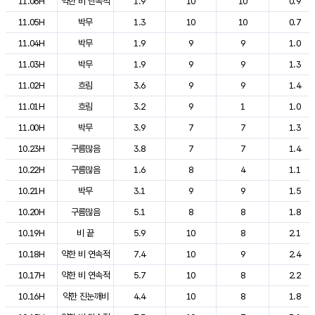
11.06H
약한 비 단속적
1.9
10
10
0.9
11.05H
박무
1.3
10
10
0.7
11.04H
박무
1.9
9
9
1.0
11.03H
박무
1.9
9
9
1.3
11.02H
흐림
3.6
9
9
1.4
11.01H
흐림
3.2
9
1
1.0
11.00H
박무
3.9
7
7
1.3
10.23H
구름많음
3.8
7
7
1.4
10.22H
구름많음
1.6
8
4
1.1
10.21H
박무
3.1
9
9
1.5
10.20H
구름많음
5.1
8
8
1.8
10.19H
비 끝
5.9
10
8
2.1
10.18H
약한 비 연속적
7.4
10
9
2.4
10.17H
약한 비 연속적
5.7
10
8
2.2
10.16H
약한 진눈깨비
4.4
10
8
1.8