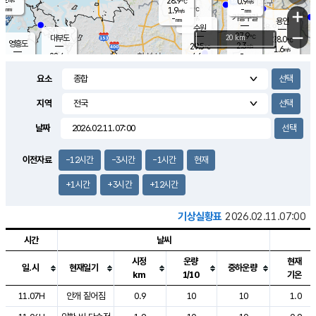
28.9
0.9
m/s
℃
-
-
-
mm
1.9
℃
mm
+
m/s
기흥구갈
-
-
m/s
mm
용인
-
수원
mm
−
27.9
℃
대부도
20 km
28.0
℃
영흥도
2.3
29.5
m/s
℃
1.6
m/s
-
mm
4.6
28.4
m/s
-
℃
mm
29.7
℃
-
오산
3.1
mm
m/s
6.5
m/s
-
mm
요소
-
mm
향남
28.0
℃
1.8
m/s
-
-
지역
℃
운평
mm
송탄
-
℃
m/s
-
s
mm
27.6
보
℃
날짜
28.9
℃
3.2
m/s
산
1.4
m/s
-
25.
mm
-
mm
-
m
℃
이전자료
-12시간
-3시간
-1시간
현재
-
m
/s
+1시간
+3시간
+12시간
기상실황표
2026.02.11.07:00
시간
날씨
시정
운량
현재
일.시
현재일기
중하운량
km
1/10
기온
도시별 기상실황표로 지점, 날씨, 기온, 강수, 바람, 기압등을 안내한 표입
11.07H
안개 짙어짐
0.9
10
10
1.0