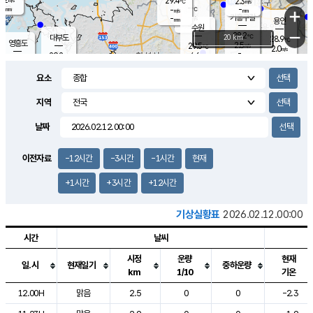
29.4
2.3
m/s
℃
-
-
-
mm
-
℃
mm
+
m/s
기흥구갈
-
-
m/s
mm
용인
-
수원
mm
−
28.2
℃
대부도
20 km
28.9
℃
영흥도
2.5
29.5
m/s
℃
2.0
m/s
-
mm
4.6
29.2
m/s
-
℃
mm
30.4
℃
-
오산
4.1
mm
m/s
7.0
m/s
-
mm
요소
-
mm
향남
28.4
℃
2.5
m/s
-
-
지역
℃
운평
mm
송탄
-
℃
m/s
-
s
mm
29.0
보
℃
날짜
29.3
℃
3.4
m/s
산
1.5
m/s
-
27.
mm
-
mm
1.1
℃
이전자료
-12시간
-3시간
-1시간
현재
-
m
/s
+1시간
+3시간
+12시간
기상실황표
2026.02.12.00:00
시간
날씨
시정
운량
현재
일.시
현재일기
중하운량
km
1/10
기온
도시별 기상실황표로 지점, 날씨, 기온, 강수, 바람, 기압등을 안내한 표입
12.00H
맑음
2.5
0
0
-2.3