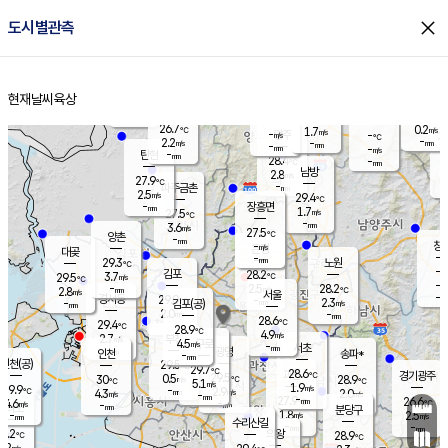
close
도시별관측
장남
판문점
27.1
℃
1.9
m/s
화현
26.7
동두천
℃
남면
-
현재날씨
육상
mm
파주
2.5
홈
m/s
포천
26.2
-
28.1
℃
mm
℃
27.7
℃
26.7
0.2
1.7
m/s
℃
m/s
-
양주
-
m/s
가
℃
-
2.2
-
mm
m/s
mm
-
mm
-
m/s
-
탄현
mm
28.4
-
2
℃
mm
남방
2.8
m/s
0
27.9
℃
-
파주금촌
mm
2.5
m/s
29.4
℃
-
장흥면
mm
1.7
m/s
27.5
℃
-
mm
3.6
m/s
27.5
℃
양촌
-
mm
창
-
m/s
은평
대곶
-
mm
29.3
노원
℃
-
김포
28.2
3.7
℃
29.5
m/s
℃
-
m/
-
2.5
28.2
m/s
mm
2.8
℃
m/s
서울
-
경서동
29.0
m
-
2.3
℃
mm
-
김포(공)
m/s
mm
2.0
-
m/s
mm
28.6
℃
29.4
-
℃
mm
28.9
℃
4.9
m/s
2.7
부천
m/s
4.5
구로
m/s
-
서초
mm
-
광명
mm
인천
송파*
-
mm
인천(공)
29.5
℃
29.7
℃
28.6
과천
경기광주
℃
29.5
0.5
30
28.9
m/s
℃
℃
℃
5.1
m/s
1.9
m/s
29.9
-
2.9
℃
mm
4.3
m/s
2.0
m/s
-
m/s
mm
-
27.9
26.6
mm
4.6
-
℃
℃
m/s
-
-
mm
무의도
mm
mm
분당구
1.8
-
2.5
m/s
m/s
mm
수리산길
-
-
mm
mm
8.2
의왕
28.9
℃
℃
3.2
m/s