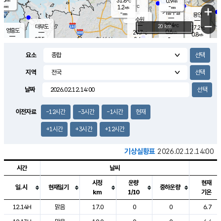
31.8
0.9
m/s
℃
-
-
-
mm
1.2
℃
mm
+
m/s
기흥구갈
-
-
m/s
mm
용인
-
수원
mm
−
29.4
℃
대부도
20 km
27.2
℃
영흥도
0.6
29.7
m/s
℃
0.8
m/s
-
mm
2.4
27.5
m/s
-
℃
mm
30.5
℃
-
오산
1.2
mm
m/s
3.9
m/s
-
mm
요소
-
mm
향남
26.0
℃
0.6
m/s
30.0
-
지역
℃
운평
mm
송탄
0.6
℃
m/s
-
s
mm
27.8
보
℃
날짜
30.1
℃
1.1
m/s
산
0.6
m/s
-
23.
mm
-
mm
0.0
℃
이전자료
-12시간
-3시간
-1시간
현재
-
m
/s
+1시간
+3시간
+12시간
기상실황표
2026.02.12.14:00
시간
날씨
시정
운량
현재
일.시
현재일기
중하운량
km
1/10
기온
도시별 기상실황표로 지점, 날씨, 기온, 강수, 바람, 기압등을 안내한 표입
12.14H
맑음
17.0
0
0
6.7