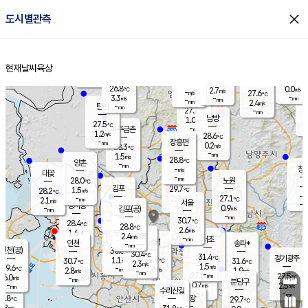
close
도시별관측
장남
판문점
26.5
℃
1.2
m/s
화현
27.3
동두천
℃
남면
-
현재날씨
육상
mm
파주
2.7
홈
m/s
포천
24.7
-
28.4
℃
mm
℃
28.2
℃
26.8
0.0
2.7
m/s
℃
m/s
-
양주
27.6
m/s
가
℃
-
3.3
-
mm
m/s
mm
-
mm
2.4
m/s
-
탄현
mm
27.7
-
2
℃
mm
남방
1.0
m/s
0
27.5
℃
-
파주금촌
mm
1.2
m/s
28.6
℃
-
장흥면
mm
0.2
m/s
28.3
℃
-
mm
1.5
m/s
28.8
℃
양촌
-
mm
창
-
m/s
은평
대곶
-
mm
28.0
노원
℃
-
김포
29.7
1.5
℃
28.2
m/s
℃
-
m/
-
2.9
27.1
m/s
mm
2.1
℃
m/s
서울
-
경서동
-
m
-
0.9
℃
mm
-
김포(공)
m/s
mm
-
-
m/s
mm
30.7
℃
28.4
-
℃
mm
28.8
℃
2.6
m/s
1.6
부천
m/s
2.4
구로
m/s
-
서초
mm
-
광명
mm
인천
송파*
-
mm
인천(공)
30.6
℃
30.4
℃
31.4
과천
경기광주
℃
32.9
1.1
30.7
31.6
m/s
℃
℃
℃
2.3
m/s
1.5
m/s
29.6
-
1.6
℃
mm
2.8
m/s
1.9
m/s
-
m/s
mm
-
27.0
27.5
mm
6.0
-
℃
℃
m/s
-
-
mm
무의도
mm
mm
분당구
0.7
-
2.5
m/s
m/s
mm
수리산길
-
-
mm
mm
8.8
의왕
29.7
℃
℃
1.8
m/s