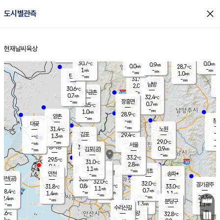
close
도시별관측
장남
판문점
29.7
℃
0.3
m/s
화현
28.5
동두천
℃
남면
-
현재날씨
육상
mm
파주
0.0
홈
m/s
포천
27.2
-
31.7
℃
mm
℃
30.0
℃
30.7
0.0
0.9
m/s
℃
m/s
0.0
양주
28.7
m/s
가
℃
-
1
-
mm
m/s
mm
-
mm
1.0
m/s
-
탄현
mm
31.9
-
2
℃
mm
남방
2.0
m/s
0
30.6
℃
-
파주금촌
mm
0.7
m/s
32.4
℃
-
장흥면
mm
0.7
m/s
30.5
℃
-
mm
1.0
m/s
28.9
℃
양촌
-
mm
창
-
m/s
은평
대곶
-
mm
31.4
노원
℃
-
김포
29.4
1.3
℃
-
m/s
℃
-
m/
-
0.3
29.0
m/s
mm
-
℃
m/s
서울
-
경서동
31.3
m
-
0.9
℃
mm
-
김포(공)
m/s
mm
0.2
-
m/s
mm
33.2
℃
29.5
-
℃
mm
31.0
℃
2.8
m/s
0.4
부천
m/s
1.1
구로
m/s
-
서초
mm
-
광명
mm
인천
송파*
-
mm
인천(공)
32.5
℃
32.0
℃
32.0
과천
경기광주
℃
33.5
0.8
31.8
33.0
m/s
℃
℃
℃
1.1
m/s
0.7
m/s
28.4
-
1.7
℃
mm
1.4
m/s
1.1
m/s
-
m/s
mm
-
29.8
28.3
mm
2.4
-
℃
℃
m/s
-
-
mm
무의도
mm
mm
분당구
1.3
-
1.1
m/s
m/s
mm
수리산길
-
-
mm
mm
7.6
의왕
32.8
℃
℃
0.2
m/s