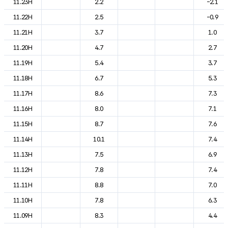
11.23H
2.2
-2.1
11.22H
2.5
-0.9
11.21H
3.7
1.0
11.20H
4.7
2.7
11.19H
5.4
3.7
11.18H
6.7
5.3
11.17H
8.6
7.3
11.16H
8.0
7.1
11.15H
8.7
7.6
11.14H
10.1
7.4
11.13H
7.5
6.9
11.12H
7.8
7.4
11.11H
8.8
7.0
11.10H
7.8
6.3
11.09H
8.3
4.4