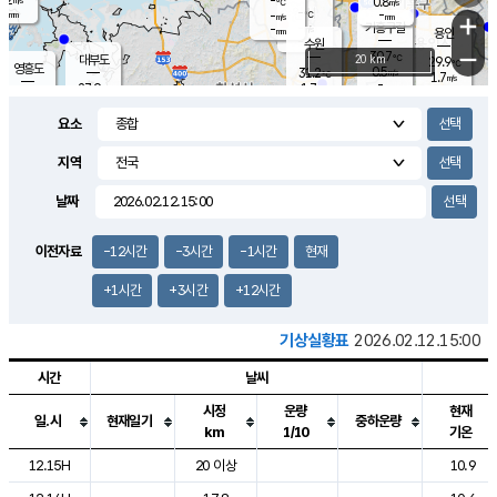
-
0.8
m/s
℃
-
-
-
mm
-
℃
mm
+
m/s
기흥구갈
-
-
m/s
mm
용인
-
수원
mm
−
30.7
℃
대부도
20 km
29.9
℃
영흥도
0.5
31.2
m/s
℃
1.7
m/s
-
mm
1.7
27.9
m/s
-
℃
mm
29.0
℃
-
오산
1.3
mm
m/s
0.2
m/s
-
mm
요소
-
mm
향남
30.4
℃
1.1
m/s
32.0
-
지역
℃
운평
mm
송탄
0.4
℃
m/s
-
s
mm
27.7
보
℃
날짜
32.7
℃
1.1
m/s
산
1.1
m/s
-
26.
mm
-
mm
0.2
℃
이전자료
-12시간
-3시간
-1시간
현재
-
m
/s
+1시간
+3시간
+12시간
기상실황표
2026.02.12.15:00
시간
날씨
시정
운량
현재
일.시
현재일기
중하운량
km
1/10
기온
도시별 기상실황표로 지점, 날씨, 기온, 강수, 바람, 기압등을 안내한 표입
12.15H
20 이상
10.9