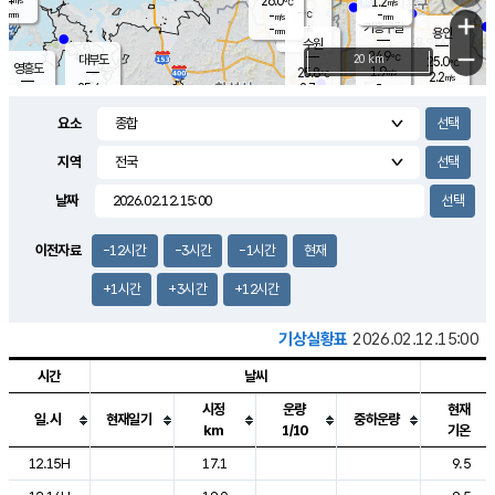
26.0
1.2
m/s
℃
-
-
-
mm
-
℃
mm
+
m/s
기흥구갈
-
-
m/s
mm
용인
-
수원
mm
−
24.9
℃
대부도
20 km
25.0
℃
영흥도
1.9
25.8
m/s
℃
2.2
m/s
-
mm
2.7
25.4
m/s
-
℃
mm
27.1
℃
-
오산
3.6
mm
m/s
6.8
m/s
-
mm
요소
-
mm
향남
25.2
℃
2.2
m/s
26.4
-
지역
℃
운평
mm
송탄
-
℃
m/s
-
s
mm
25.1
보
℃
날짜
25.2
℃
2.8
m/s
산
0.5
m/s
-
22.
mm
-
mm
1.2
℃
이전자료
-12시간
-3시간
-1시간
현재
-
m
/s
+1시간
+3시간
+12시간
기상실황표
2026.02.12.15:00
시간
날씨
시정
운량
현재
일.시
현재일기
중하운량
km
1/10
기온
도시별 기상실황표로 지점, 날씨, 기온, 강수, 바람, 기압등을 안내한 표입
12.15H
17.1
9.5