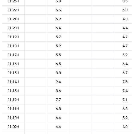
11.23H
3.8
0.5
11.22H
5.3
3.0
11.21H
6.9
4.0
11.20H
6.4
4.4
11.19H
5.7
4.7
11.18H
5.9
4.7
11.17H
5.5
5.9
11.16H
6.5
6.4
11.15H
8.8
6.7
11.14H
9.4
7.3
11.13H
8.6
7.4
11.12H
7.7
7.1
11.11H
6.8
6.8
11.10H
6.4
5.9
11.09H
4.4
4.0