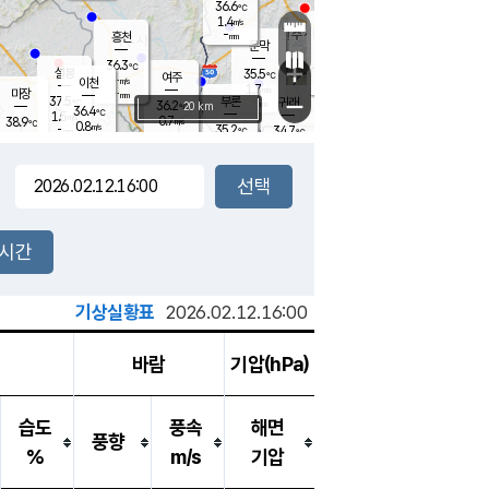
36.6
℃
강림
1.4
m/s
원주
-
흥천
mm
34.3
℃
문막
0.6
m/s
37
℃
36.3
-
℃
mm
+
2.2
설봉
m/s
35.5
℃
여주
-
m/s
이천
-
mm
1.7
m/s
-
마장
mm
신림
37.5
부론
-
귀래
−
℃
mm
36.2
20 km
℃
36.4
℃
1.5
m/s
0.7
38.9
m/s
℃
35.2
0.8
m/s
℃
-
35.2
34.7
mm
℃
-
℃
mm
0.4
m/s
-
1.6
mm
m/s
0.3
1.2
m/s
m/s
-
mm
-
백운
mm
-
-
mm
mm
백암
장호원
36.1
℃
0.5
m/s
34.8
℃
36.4
엄정
℃
-
mm
1.0
m/s
1.2
m/s
노은
-
mm
-
35.3
mm
℃
개
2시간
2.2
m/s
34.9
℃
-
mm
2
1.2
℃
m/s
-
m/s
mm
m
기상실황표
2026.02.12.16:00
바람
기압(hPa)
습도
풍속
해면
풍향
%
m/s
기압