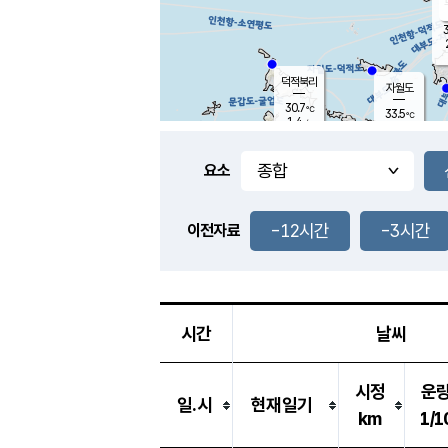
3
덕적북리
자월도
30.7
℃
33.5
℃
1.4
m/s
1.5
m/s
-
mm
-
mm
요소
풍도
29.1
덕적지도
4.2
m/
-
-12시간
-3시간
mm
이전자료
28.8
℃
대
4.2
m/s
-
mm
29.7
1.2
m
-
mm
시간
날씨
시정
운
일.시
현재일기
km
1/1