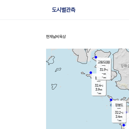
도시별관측
현재날씨
육상
홈
교동도(음)
31.9
℃
-
m/s
-
mm
볼음도
대연평
32.4
℃
3.9
m/s
33.3
℃
-
mm
2.1
m/s
-
mm
장봉도
32.2
℃
2.4
m/s
-
mm