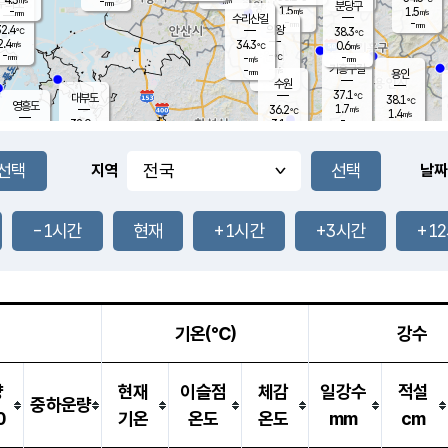
-
-
mm
무의도
mm
mm
분당구
1.5
-
1.5
m/s
m/s
mm
수리산길
-
-
mm
mm
2.4
의왕
38.3
℃
℃
2.4
34.3
m/s
0.6
m/s
℃
-
-
-
mm
-
℃
mm
m/s
기흥구갈
-
-
m/s
mm
용인
-
수원
mm
37.1
℃
대부도
38.1
℃
영흥도
1.7
36.2
m/s
℃
1.4
m/s
-
mm
3.1
32.0
m/s
-
℃
mm
33.7
℃
-
오산
2.3
mm
m/s
3.1
m/s
-
mm
-
mm
향남
35.5
℃
지역
날짜
1.8
m/s
36.6
-
℃
운평
mm
송탄
2.4
℃
m/s
-
s
mm
33.8
보
℃
37.5
-1시간
현재
+1시간
+3시간
+1
℃
3.0
m/s
산
1.3
m/s
-
34.
mm
-
mm
0.6
℃
-
m
/s
기온(℃)
강수
량
현재
이슬점
체감
일강수
적설
중하운량
0
기온
온도
온도
mm
cm