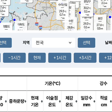
-
-
mm
무의도
mm
mm
분당구
0.4
-
2.1
m/s
m/s
mm
수리산길
-
-
mm
mm
7.6
의왕
30.2
℃
℃
0.2
29.3
m/s
0.1
m/s
℃
-
-
-
mm
0.7
℃
mm
m/s
기흥구갈
-
-
m/s
mm
용인
-
수원
mm
29.3
℃
대부도
27.6
℃
영흥도
0.1
28.8
m/s
℃
0.5
m/s
-
mm
0.8
26.4
m/s
-
℃
mm
26.9
℃
-
오산
0.5
mm
m/s
1.5
m/s
-
mm
-
mm
향남
26.0
℃
지역
날짜
0.4
m/s
29.2
-
℃
운평
mm
송탄
0.0
℃
m/s
-
s
mm
26.6
보
℃
29.7
-1시간
현재
+1시간
+3시간
+1
℃
0.1
m/s
산
1.3
m/s
-
-
mm
-
mm
-
m
℃
-
m
/s
기온(℃)
강수
량
현재
이슬점
체감
일강수
적설
중하운량
10
기온
온도
온도
mm
cm