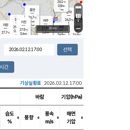
26.1
℃
강림
0.9
m/s
원주
-
흥천
mm
24.4
℃
문막
0.0
m/s
29.8
℃
26.7
-
℃
mm
+
1.7
설봉
m/s
26.3
℃
여주
-
m/s
이천
-
mm
2.1
m/s
-
마장
mm
신림
29.2
부론
-
귀래
−
℃
mm
27.3
20 km
℃
27.5
℃
0.2
m/s
1.2
27.7
m/s
℃
23.5
0.4
m/s
℃
-
24.8
24.9
mm
℃
-
℃
mm
0.0
m/s
-
0.0
mm
m/s
0.0
0.0
m/s
m/s
-
mm
-
백운
mm
-
-
mm
mm
백암
장호원
24.0
℃
0.0
m/s
24.1
℃
25.9
엄정
℃
-
mm
0.0
m/s
0.5
m/s
노은
-
mm
-
25.3
mm
℃
개
2시간
0.3
m/s
25.3
℃
-
mm
0.5
℃
m/s
-
/s
mm
m
기상실황표
2026.02.12.17:00
바람
기압(hPa)
습도
풍속
해면
풍향
%
m/s
기압