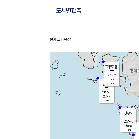
도시별관측
현재날씨
육상
홈
교동도(음)
28.1
℃
-
m/s
-
mm
볼음도
대연평
28.6
℃
0.7
m/s
27.6
℃
-
mm
0.2
m/s
-
mm
장봉도
26.9
℃
0.6
m/s
-
mm