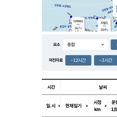
2
덕적북리
자월도
26.7
℃
26.9
℃
1.3
m/s
0.7
m/s
-
mm
-
mm
요소
풍도
27.7
덕적지도
0.2
m/
-
-12시간
-3시간
mm
이전자료
26.1
℃
대
0.6
m/s
-
mm
26.1
0.0
m
-
mm
시간
날씨
시정
운
일.시
현재일기
km
1/