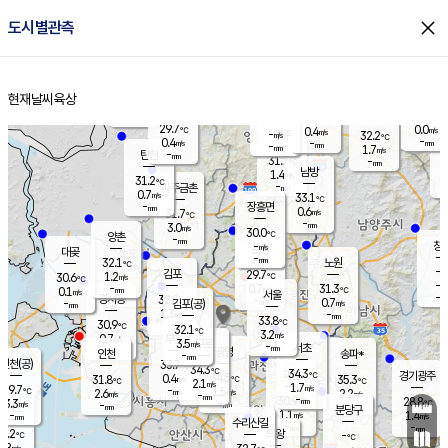
close
도시별관측
장남
판문점
30.5
℃
0.6
m/s
화현
27.8
동두천
℃
남면
-
현재날씨
육상
mm
파주
0.2
홈
m/s
포천
28.6
-
30.7
℃
mm
℃
29.8
℃
29.7
0.0
0.4
m/s
℃
m/s
-
양주
32.2
m/s
가
℃
-
0.4
-
mm
m/s
mm
-
mm
1.7
m/s
-
탄현
mm
31.7
-
3
℃
mm
남방
1.4
m/s
0
31.2
℃
-
파주금촌
mm
0.7
m/s
33.1
℃
-
장흥면
mm
0.6
m/s
31.7
℃
-
mm
3.0
m/s
30.0
℃
양촌
-
mm
창
-
m/s
은평
대곶
-
mm
32.1
노원
℃
-
김포
29.7
1.2
℃
30.6
m/s
℃
-
m/
-
0.7
31.3
m/s
mm
0.1
℃
m/s
서울
-
경서동
32.0
m
-
0.7
℃
mm
-
김포(공)
m/s
mm
1.3
-
m/s
mm
33.8
℃
30.9
-
℃
mm
32.1
℃
3.2
m/s
0.7
부천
m/s
3.5
구로
m/s
-
서초
mm
-
광명
mm
인천
송파*
-
mm
인천(공)
33.7
℃
34.3
℃
34.3
과천
경기광주
℃
34.5
0.4
31.8
35.3
m/s
℃
℃
℃
2.1
m/s
1.7
m/s
29.7
-
1.5
℃
mm
2.6
m/s
2.2
m/s
-
m/s
mm
-
30.9
28.8
mm
3.3
-
℃
℃
m/s
-
-
mm
무의도
mm
mm
분당구
1.1
-
1.4
m/s
m/s
mm
수리산길
-
-
mm
mm
0.2
의왕
-
℃
℃
1.8
m/s