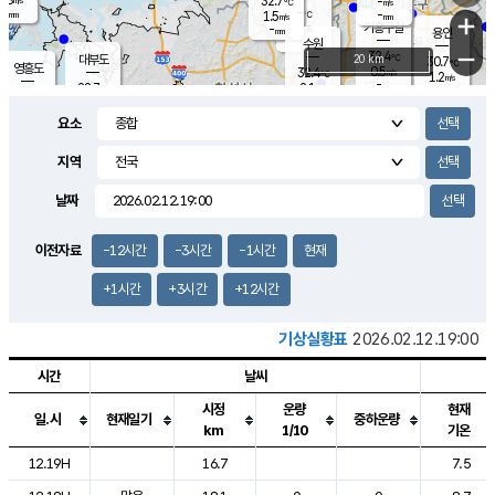
32.7
-
m/s
℃
-
-
-
mm
1.5
℃
mm
+
m/s
기흥구갈
-
-
m/s
mm
용인
-
수원
mm
−
32.4
℃
대부도
20 km
30.7
℃
영흥도
0.5
32.4
m/s
℃
1.2
m/s
-
mm
2.1
28.7
m/s
-
℃
mm
30.7
℃
-
오산
1.3
mm
m/s
3.4
m/s
-
mm
요소
-
mm
향남
28.8
℃
0.6
m/s
-
-
지역
℃
운평
mm
송탄
-
℃
m/s
-
s
mm
29.9
보
℃
날짜
33.8
℃
1.7
m/s
산
1.1
m/s
-
27.
mm
-
mm
0.0
℃
이전자료
-12시간
-3시간
-1시간
현재
-
m
/s
+1시간
+3시간
+12시간
기상실황표
2026.02.12.19:00
시간
날씨
시정
운량
현재
일.시
현재일기
중하운량
km
1/10
기온
도시별 기상실황표로 지점, 날씨, 기온, 강수, 바람, 기압등을 안내한 표입
12.19H
16.7
7.5