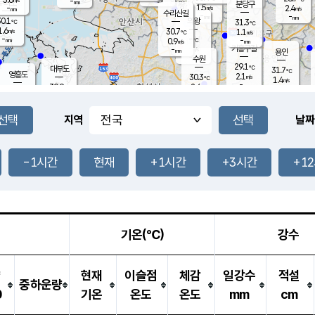
-
-
mm
무의도
mm
mm
분당구
1.5
-
2.4
m/s
m/s
mm
수리산길
-
-
mm
mm
0.1
의왕
31.3
℃
℃
1.6
30.7
m/s
1.1
m/s
℃
-
-
-
mm
0.9
℃
mm
m/s
기흥구갈
-
-
m/s
mm
용인
-
수원
mm
29.1
℃
대부도
31.7
℃
영흥도
2.1
30.3
m/s
℃
1.4
m/s
-
mm
2.6
30.9
m/s
-
℃
mm
31.1
℃
-
오산
3.1
mm
m/s
5.1
m/s
-
mm
-
mm
향남
30.5
℃
지역
날짜
2.5
m/s
31.4
-
℃
운평
mm
송탄
-
℃
m/s
-
s
mm
29.6
보
℃
30.4
-1시간
현재
+1시간
+3시간
+1
℃
3.1
m/s
산
1.0
m/s
-
27.
mm
-
mm
1.4
℃
-
m
/s
기온(℃)
강수
량
현재
이슬점
체감
일강수
적설
중하운량
0
기온
온도
온도
mm
cm