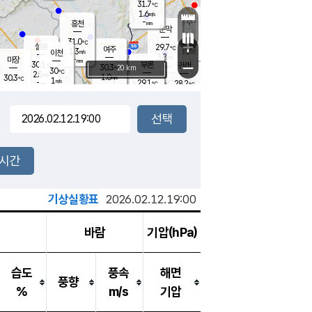
31.7
℃
강림
1.6
m/s
원주
-
흥천
mm
27.7
℃
문막
0.6
m/s
29.9
℃
31.0
-
℃
mm
+
2
설봉
m/s
29.7
℃
여주
1.3
m/s
이천
-
mm
3.8
m/s
-
마장
mm
신림
30.1
부론
-
귀래
−
℃
mm
30.3
20 km
℃
30
℃
2.5
m/s
1.0
30.3
m/s
℃
28.4
1
m/s
℃
-
29.1
28.2
mm
℃
-
℃
mm
1.5
m/s
-
1.6
mm
m/s
0.9
1.5
m/s
m/s
-
mm
-
백운
mm
-
-
mm
mm
백암
장호원
28.5
℃
0.8
m/s
29.8
℃
30.0
엄정
℃
-
mm
1.2
m/s
1.8
m/s
노은
-
mm
-
30.7
mm
℃
개
2시간
1.1
m/s
29.6
℃
-
mm
3
3.3
℃
m/s
-
m/s
mm
m
기상실황표
2026.02.12.19:00
바람
기압(hPa)
습도
풍속
해면
풍향
%
m/s
기압