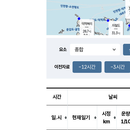
3
덕적북리
자월도
28.7
℃
31.3
℃
3.9
m/s
1.6
m/s
-
mm
-
mm
요소
풍도
29.4
덕적지도
1.7
m/
-
-12시간
-3시간
mm
이전자료
27.5
℃
대
3.6
m/s
-
mm
31.1
5.0
m
-
mm
시간
날씨
시정
운
일.시
현재일기
km
1/1