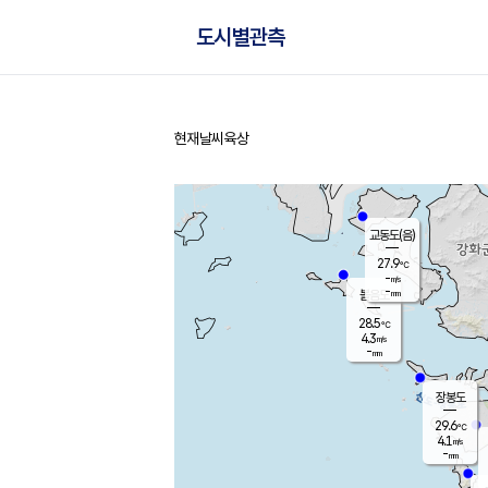
도시별관측
현재날씨
육상
홈
교동도(음)
27.9
℃
-
m/s
-
mm
볼음도
대연평
28.5
℃
4.3
m/s
30.0
℃
-
mm
1.9
m/s
-
mm
장봉도
29.6
℃
4.1
m/s
-
mm