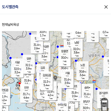
close
도시별관측
장남
판문점
30.6
℃
2.7
m/s
화현
31.4
동두천
℃
남면
-
현재날씨
육상
mm
파주
2.7
홈
m/s
포천
31.5
-
30.9
℃
mm
℃
30.1
℃
30.9
0.7
0.4
m/s
℃
m/s
-
양주
-
m/s
가
℃
-
1.7
-
mm
m/s
mm
-
mm
-
m/s
-
탄현
mm
32.7
-
3
℃
mm
남방
3.1
m/s
1
31.4
℃
-
파주금촌
mm
2.6
m/s
32.0
℃
-
장흥면
mm
3.8
m/s
31.1
℃
-
mm
3.6
m/s
30.0
℃
양촌
-
mm
창
-
m/s
은평
대곶
-
mm
32.1
노원
℃
-
김포
30.6
3.9
℃
32.5
m/s
℃
-
m/
-
3.1
30.8
m/s
mm
3.2
℃
m/s
서울
-
경서동
31.5
m
-
3.6
℃
mm
-
김포(공)
m/s
mm
1.8
-
m/s
mm
31.6
℃
31.8
-
℃
mm
32.3
℃
3.9
m/s
2.8
부천
m/s
5.4
구로
m/s
-
서초
mm
-
광명
mm
인천
송파*
-
mm
인천(공)
32.8
℃
32.6
℃
31.8
과천
경기광주
℃
31.9
0.7
31.7
31.6
m/s
℃
℃
℃
4.2
m/s
2.0
m/s
31.9
-
2.8
℃
mm
4.4
m/s
2.3
m/s
-
m/s
mm
-
31.0
29.7
mm
5.2
-
℃
℃
m/s
-
-
mm
무의도
mm
mm
분당구
2.2
-
2.4
m/s
m/s
mm
수리산길
-
-
mm
mm
0.9
의왕
30.9
℃
℃
2.2
m/s