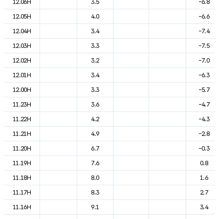
12.06H
3.5
-6.8
12.05H
4.0
-6.6
12.04H
3.4
-7.4
12.03H
3.3
-7.5
12.02H
3.2
-7.0
12.01H
3.4
-6.3
12.00H
3.3
-5.7
11.23H
3.6
-4.7
11.22H
4.2
-4.3
11.21H
4.9
-2.8
11.20H
6.7
-0.3
11.19H
7.6
0.8
11.18H
8.0
1.6
11.17H
8.3
2.7
11.16H
9.1
3.4