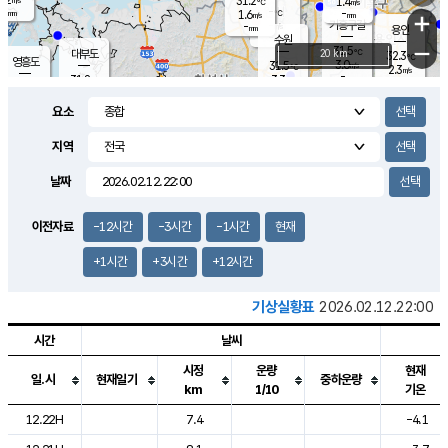
31.2
1.4
m/s
℃
-
-
-
mm
1.6
℃
mm
+
m/s
기흥구갈
-
-
m/s
mm
용인
-
수원
mm
−
31.5
℃
대부도
20 km
32.3
℃
영흥도
3.0
31.5
m/s
℃
2.3
m/s
-
mm
3.3
31.8
m/s
-
℃
mm
30.8
℃
-
오산
3.7
mm
m/s
4.8
m/s
-
mm
요소
-
mm
향남
31.5
℃
2.2
m/s
-
-
지역
℃
운평
mm
송탄
-
℃
m/s
-
s
mm
31.1
보
℃
날짜
32.4
℃
3.2
m/s
산
1.9
m/s
-
30.
mm
-
mm
1.3
℃
이전자료
-12시간
-3시간
-1시간
현재
-
m
/s
+1시간
+3시간
+12시간
기상실황표
2026.02.12.22:00
시간
날씨
시정
운량
현재
일.시
현재일기
중하운량
km
1/10
기온
도시별 기상실황표로 지점, 날씨, 기온, 강수, 바람, 기압등을 안내한 표입
12.22H
7.4
-4.1