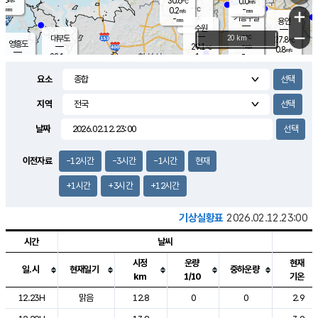
30.6
0.0
m/s
℃
-
-
-
mm
0.2
℃
mm
+
m/s
기흥구갈
-
-
m/s
mm
용인
-
수원
mm
−
-
℃
대부도
20 km
27.8
℃
영흥도
-
29.1
m/s
℃
0.8
m/s
-
mm
1
28.1
m/s
-
℃
mm
30.1
℃
-
오산
1.8
mm
m/s
1.6
m/s
-
mm
요소
-
mm
향남
26.9
℃
0.2
m/s
30.7
-
지역
℃
운평
mm
송탄
0.0
℃
m/s
-
s
mm
27.1
보
℃
날짜
30.9
℃
0.0
m/s
산
1.1
m/s
-
24.
mm
-
mm
0.0
℃
이전자료
-12시간
-3시간
-1시간
현재
-
m
/s
+1시간
+3시간
+12시간
기상실황표
2026.02.12.23:00
시간
날씨
시정
운량
현재
일.시
현재일기
중하운량
km
1/10
기온
도시별 기상실황표로 지점, 날씨, 기온, 강수, 바람, 기압등을 안내한 표입
12.23H
맑음
12.8
0
0
2.9