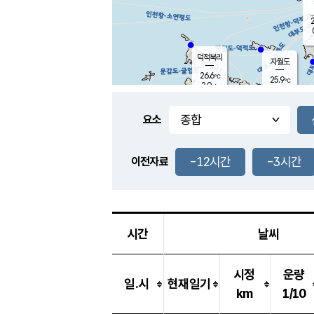
2
덕적북리
자월도
26.6
℃
25.9
℃
2.0
m/s
0.0
m/s
-
mm
-
mm
요소
풍도
27.2
덕적지도
0.6
m/
-
-12시간
-3시간
mm
이전자료
25.9
℃
대
1.4
m/s
-
mm
27.6
0.0
m
-
mm
시간
날씨
시정
운량
일.시
현재일기
km
1/10