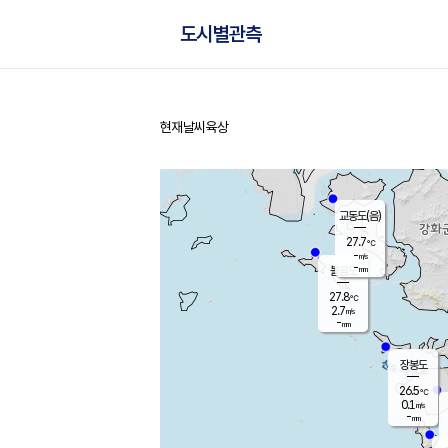
도시별관측
현재날씨
육상
홈
교동도(음)
27.7
℃
-
m/s
-
mm
볼음도
대연평
27.8
℃
2.7
m/s
27.2
℃
-
mm
0.4
m/s
-
mm
장봉도
26.5
℃
0.1
m/s
-
mm