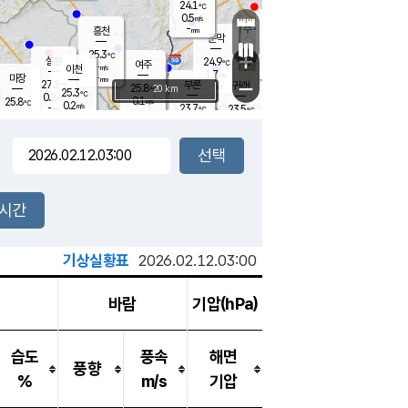
24.1
℃
강림
0.5
m/s
원주
-
흥천
mm
22.3
℃
문막
0.2
m/s
26.4
℃
25.3
-
℃
mm
+
0.6
설봉
m/s
24.9
℃
여주
-
m/s
이천
-
mm
1.7
m/s
-
마장
mm
신림
27.2
부론
-
귀래
−
℃
mm
25.8
20 km
℃
25.3
℃
0.2
m/s
0.1
25.8
m/s
℃
22.2
0.2
m/s
℃
-
23.7
23.5
mm
℃
-
℃
mm
0.7
m/s
-
0.0
mm
m/s
0.0
0.2
m/s
m/s
-
mm
-
백운
mm
-
-
mm
mm
백암
장호원
22.6
℃
0.0
m/s
23.0
℃
24.6
엄정
℃
-
mm
0.0
m/s
0.9
m/s
노은
-
mm
-
23.9
mm
℃
개
2시간
0.4
m/s
23.6
℃
-
mm
0.0
℃
m/s
-
/s
mm
m
기상실황표
2026.02.12.03:00
바람
기압(hPa)
습도
풍속
해면
풍향
%
m/s
기압