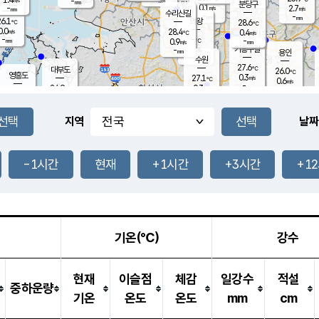
-
-
mm
무의도
mm
mm
분당구
0.1
-
2.7
m/s
m/s
mm
수리산길
-
-
mm
mm
6.1
의왕
28.6
℃
℃
0.0
28.4
m/s
0.4
m/s
℃
-
-
-
mm
0.9
℃
mm
m/s
기흥구갈
-
-
m/s
mm
용인
-
수원
mm
27.6
℃
대부도
26.0
℃
영흥도
0.3
27.1
m/s
℃
0.6
m/s
-
mm
0.3
24.9
m/s
-
℃
mm
27.4
℃
-
오산
0.4
mm
m/s
0.8
m/s
-
mm
-
mm
향남
24.7
℃
지역
날짜
0.0
m/s
-
-
℃
운평
mm
송탄
-
℃
m/s
-
s
mm
26.2
보
℃
28.0
-1시간
현재
+1시간
+3시간
+1
℃
0.1
m/s
산
0.0
m/s
-
-
mm
-
mm
-
m
℃
-
m
/s
기온(℃)
강수
현재
이슬점
체감
일강수
적설
중하운량
기온
온도
온도
mm
cm