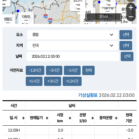
32.3
-
m/s
℃
-
-
-
mm
-
℃
mm
+
m/s
기흥구갈
-
-
m/s
mm
용인
-
수원
mm
−
37.3
℃
대부도
20 km
35.9
℃
영흥도
1.1
34.9
m/s
℃
1.9
m/s
-
mm
2.1
34.8
m/s
-
℃
mm
31.6
℃
-
오산
1.8
mm
m/s
1.4
m/s
-
mm
요소
-
mm
향남
35.5
℃
1.9
m/s
35.5
-
지역
℃
운평
mm
송탄
1.5
℃
m/s
-
s
mm
34.5
보
℃
날짜
36.4
℃
1.8
m/s
산
1.6
m/s
-
33.
mm
-
mm
1.3
℃
이전자료
-12시간
-3시간
-1시간
현재
-
m
/s
+1시간
+3시간
+12시간
기상실황표
2026.02.12.03:00
시간
날씨
시정
운량
현재
일.시
현재일기
중하운량
km
1/10
기온
도시별 기상실황표로 지점, 날씨, 기온, 강수, 바람, 기압등을 안내한 표입
12.03H
2.0
-3.0