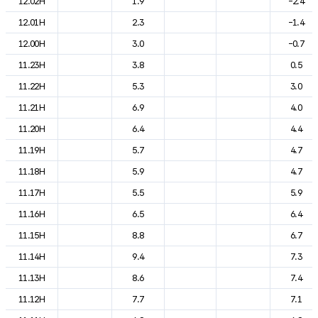
12.02H
1.9
-2.4
12.01H
2.3
-1.4
12.00H
3.0
-0.7
11.23H
3.8
0.5
11.22H
5.3
3.0
11.21H
6.9
4.0
11.20H
6.4
4.4
11.19H
5.7
4.7
11.18H
5.9
4.7
11.17H
5.5
5.9
11.16H
6.5
6.4
11.15H
8.8
6.7
11.14H
9.4
7.3
11.13H
8.6
7.4
11.12H
7.7
7.1