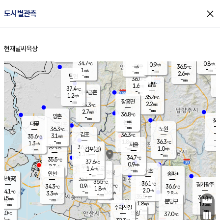
close
도시별관측
장남
판문점
34.8
℃
1.1
m/s
화현
36.2
동두천
℃
남면
-
현재날씨
육상
mm
파주
0.9
홈
m/s
포천
36.0
-
33.9
℃
mm
℃
34.8
℃
34.7
0.8
0.9
m/s
℃
m/s
-
양주
36.5
m/s
가
℃
-
1
-
mm
m/s
mm
-
mm
2.6
m/s
-
탄현
mm
36.0
-
3
℃
mm
남방
1.6
m/s
1
37.4
℃
-
파주금촌
mm
1.2
m/s
35.4
℃
-
장흥면
mm
2.2
m/s
35.3
℃
-
mm
2.7
m/s
36.8
℃
양촌
-
mm
창
-
m/s
은평
대곶
-
mm
36.3
노원
℃
-
김포
36.3
3.1
℃
35.6
m/s
℃
-
m/
-
1.8
36.3
m/s
mm
1.3
℃
m/s
서울
-
경서동
36.7
m
-
1.0
℃
mm
-
김포(공)
m/s
mm
1.1
-
m/s
mm
34.7
℃
35.5
-
℃
mm
37.6
℃
0.9
m/s
2.7
부천
m/s
1.4
구로
m/s
-
서초
mm
-
광명
mm
인천
송파*
-
mm
인천(공)
35.0
℃
36.5
℃
36.1
과천
경기광주
℃
37.0
0.9
34.3
36.6
m/s
℃
℃
℃
1.8
m/s
2.0
m/s
34.1
-
0.6
℃
mm
3.3
m/s
2.8
m/s
-
m/s
mm
-
35.5
34.4
mm
4.5
-
℃
℃
m/s
-
-
mm
무의도
mm
mm
분당구
1.8
-
1.0
m/s
m/s
mm
수리산길
-
-
mm
mm
5.0
의왕
37.0
℃
℃
2.4
m/s