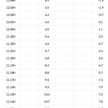
12.04H
4.9
-1.5
12.03H
4.5
-1.9
12.02H
4.3
-0.7
12.01H
4.6
0.1
12.00H
4.5
1.1
11.23H
5.4
2.3
11.22H
4.5
0.7
11.21H
5.7
2.4
11.20H
6.8
3.6
11.19H
8.3
4.7
11.18H
8.8
5.7
11.17H
9.5
7.3
11.16H
9.5
7.9
11.15H
10.4
7.2
11.14H
10.7
7.8