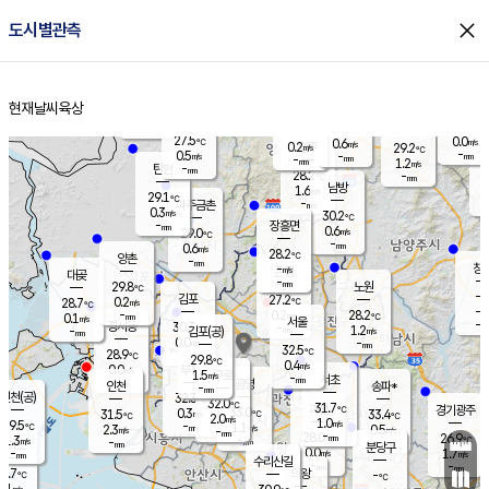
close
도시별관측
장남
판문점
27.3
℃
1.0
m/s
화현
25.8
동두천
℃
남면
-
현재날씨
육상
mm
파주
0.4
홈
m/s
포천
26.2
-
28.7
℃
mm
℃
28.2
℃
27.5
0.0
0.6
m/s
℃
m/s
0.2
양주
29.2
m/s
가
℃
-
0.5
-
mm
m/s
mm
-
mm
1.2
m/s
-
탄현
mm
28.2
-
2
℃
mm
남방
1.6
m/s
0
29.1
℃
-
파주금촌
mm
0.3
m/s
30.2
℃
-
장흥면
mm
0.6
m/s
29.0
℃
-
mm
0.6
m/s
28.2
℃
양촌
-
mm
창
-
m/s
은평
대곶
-
mm
29.8
노원
℃
-
김포
27.2
0.2
℃
28.7
m/s
℃
-
m/
-
0.2
28.2
m/s
mm
0.1
℃
m/s
서울
-
경서동
30.3
m
-
1.2
℃
mm
-
김포(공)
m/s
mm
0.0
-
m/s
mm
32.5
℃
28.9
-
℃
mm
29.8
℃
0.4
m/s
0.0
부천
m/s
1.5
구로
m/s
-
서초
mm
-
광명
mm
인천
송파*
-
mm
인천(공)
32.3
℃
32.0
℃
31.7
과천
경기광주
℃
33.0
0.3
31.5
33.4
m/s
℃
℃
℃
2.0
m/s
1.0
m/s
29.5
-
1.1
℃
mm
2.3
m/s
0.5
m/s
-
m/s
mm
-
28.0
26.9
mm
1.3
-
℃
℃
m/s
-
-
mm
무의도
mm
mm
분당구
0.0
-
1.7
m/s
m/s
mm
수리산길
-
-
mm
mm
8.7
의왕
-
℃
℃
0.1
m/s