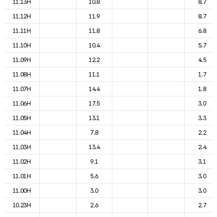
11.13H
10.8
8.7
11.12H
11.9
8.7
11.11H
11.8
6.8
11.10H
10.4
5.7
11.09H
12.2
4.5
11.08H
11.1
1.7
11.07H
14.4
1.8
11.06H
17.5
3.0
11.05H
13.1
3.3
11.04H
7.8
2.2
11.03H
13.4
2.4
11.02H
9.1
3.1
11.01H
5.6
3.0
11.00H
3.0
3.0
10.23H
2.6
2.7