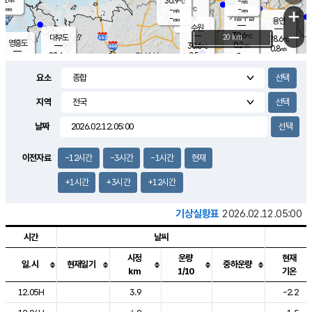
30.9
-
m/s
℃
-
-
-
mm
-
℃
mm
+
m/s
기흥구갈
-
-
m/s
mm
용인
-
수원
mm
−
30.6
℃
대부도
20 km
28.6
℃
영흥도
0.2
30.6
m/s
℃
0.8
m/s
-
mm
0.5
28.6
m/s
-
℃
mm
29.2
℃
-
오산
1.6
mm
m/s
1.3
m/s
-
mm
요소
-
mm
향남
27.3
℃
0.1
m/s
31.8
-
지역
℃
운평
mm
송탄
0.0
℃
m/s
-
s
mm
27.7
보
℃
날짜
31.5
℃
0.0
m/s
산
0.0
m/s
-
24.
mm
-
mm
0.0
℃
이전자료
-12시간
-3시간
-1시간
현재
-
m
/s
+1시간
+3시간
+12시간
기상실황표
2026.02.12.05:00
시간
날씨
시정
운량
현재
일.시
현재일기
중하운량
km
1/10
기온
도시별 기상실황표로 지점, 날씨, 기온, 강수, 바람, 기압등을 안내한 표입
12.05H
3.9
-2.2