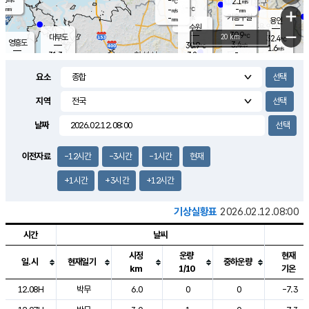
-
2.1
m/s
℃
-
-
-
mm
-
℃
mm
+
m/s
기흥구갈
-
-
m/s
mm
용인
-
수원
mm
−
30.9
℃
대부도
20 km
32.4
℃
영흥도
3.4
30.9
m/s
℃
1.6
m/s
-
mm
3.8
31.3
m/s
-
℃
mm
30.6
℃
-
오산
3.6
mm
m/s
4.4
m/s
-
mm
요소
-
mm
향남
31.1
℃
2.6
m/s
31.9
-
지역
℃
운평
mm
송탄
-
℃
m/s
-
s
mm
31.0
보
℃
날짜
31.4
℃
3.0
m/s
산
1.9
m/s
-
28.
mm
-
mm
2.2
℃
이전자료
-12시간
-3시간
-1시간
현재
-
m
/s
+1시간
+3시간
+12시간
기상실황표
2026.02.12.08:00
시간
날씨
시정
운량
현재
일.시
현재일기
중하운량
km
1/10
기온
도시별 기상실황표로 지점, 날씨, 기온, 강수, 바람, 기압등을 안내한 표입
12.08H
박무
6.0
0
0
-7.3