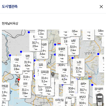
close
도시별관측
장남
판문점
30.4
℃
2.6
m/s
화현
30.2
동두천
℃
남면
-
현재날씨
육상
mm
파주
3.1
홈
m/s
포천
30.3
-
29.5
℃
mm
℃
30.6
℃
29.6
0.8
0.5
m/s
℃
m/s
-
양주
-
m/s
가
℃
-
1.3
-
mm
m/s
mm
-
mm
-
m/s
-
탄현
mm
32.9
-
2
℃
mm
남방
2.8
m/s
2
30.7
℃
-
파주금촌
mm
2.5
m/s
32.0
℃
-
장흥면
mm
2.4
m/s
31.4
℃
-
mm
3.6
m/s
29.8
℃
양촌
-
mm
창
-
m/s
은평
대곶
-
mm
31.9
노원
℃
-
김포
30.9
4.0
℃
31.8
m/s
℃
-
m/
-
2.6
31.0
m/s
mm
2.8
℃
m/s
서울
-
경서동
32.0
m
-
3.7
℃
mm
-
김포(공)
m/s
mm
1.2
-
m/s
mm
30.7
℃
31.8
-
℃
mm
32.6
℃
4.2
m/s
3.2
부천
m/s
5.2
구로
m/s
-
서초
mm
-
광명
mm
인천
송파*
-
mm
인천(공)
32.7
℃
33.0
℃
30.8
과천
경기광주
℃
-
1.0
31.1
30.7
m/s
℃
℃
℃
3.8
m/s
2.0
m/s
31.9
-
-
℃
mm
3.8
m/s
3.0
m/s
-
m/s
mm
-
31.0
29.0
mm
5.9
-
℃
℃
m/s
-
-
mm
무의도
mm
mm
분당구
1.8
-
3.0
m/s
m/s
mm
수리산길
-
-
mm
mm
9.9
의왕
30.9
℃
℃
3.3
m/s