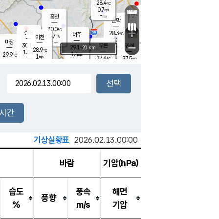
28.4
℃
강림
0.7
m/s
원주
-
흥천
mm
26.3
℃
문막
0.6
m/s
27.8
℃
30.0
-
℃
mm
+
1
설봉
m/s
28.3
℃
여주
0.7
m/s
이천
-
mm
2.0
m/s
-
마장
mm
신림
30.1
부론
-
귀래
−
℃
mm
29.1
20 km
℃
28.9
℃
1.0
m/s
1.4
29.9
m/s
℃
27.0
1
m/s
℃
-
27.4
27.5
mm
℃
-
℃
mm
1.5
m/s
-
1.2
mm
m/s
2.1
0.0
m/s
m/s
-
mm
-
백운
mm
-
-
mm
mm
백암
장호원
26.7
℃
0.8
m/s
28.9
℃
30.0
엄정
℃
-
mm
0.8
m/s
1.6
m/s
노은
-
mm
-
29.1
mm
℃
개
2시간
2.7
m/s
29.8
℃
-
mm
4
0.4
℃
m/s
-
m/s
mm
m
기상실황표
2026.02.13.00:00
바람
기압(hPa)
습도
풍속
해면
풍향
%
m/s
기압