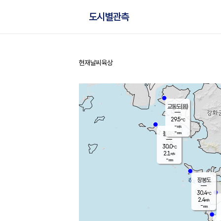
도시별관측
현재날씨
육상
홈
교동도(음)
29.5
℃
-
m/s
-
mm
볼음도
대연평
30.0
℃
2.1
m/s
30.8
℃
-
mm
1.2
m/s
-
mm
장봉도
30.4
℃
2.4
m/s
-
mm