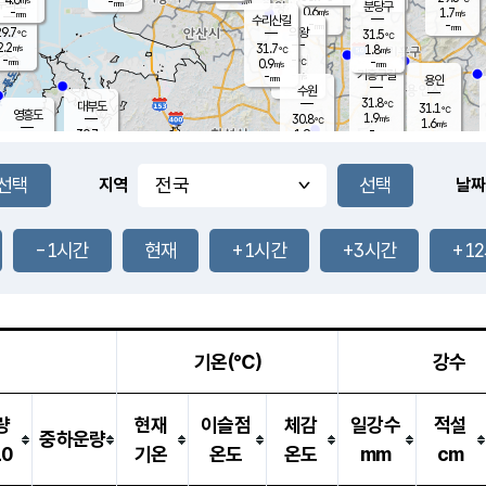
-
-
mm
무의도
mm
mm
분당구
0.6
-
1.7
m/s
m/s
mm
수리산길
-
-
mm
mm
9.7
의왕
31.5
℃
℃
2.2
31.7
m/s
1.8
m/s
℃
-
-
-
mm
0.9
℃
mm
m/s
기흥구갈
-
-
m/s
mm
용인
-
수원
mm
31.8
℃
대부도
31.1
℃
영흥도
1.9
30.8
m/s
℃
1.6
m/s
-
mm
1.9
30.7
m/s
-
℃
mm
30.0
℃
-
오산
3.0
mm
m/s
2.4
m/s
-
mm
-
mm
향남
30.7
℃
지역
날짜
1.9
m/s
31.0
-
℃
운평
mm
송탄
0.8
℃
m/s
-
s
mm
30.0
보
℃
30.8
-1시간
현재
+1시간
+3시간
+1
℃
2.3
m/s
산
2.3
m/s
-
27.
mm
-
mm
0.2
℃
-
m
/s
기온(℃)
강수
량
현재
이슬점
체감
일강수
적설
중하운량
10
기온
온도
온도
mm
cm