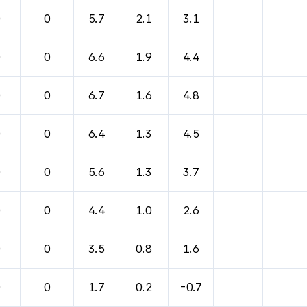
0
0
5.7
2.1
3.1
0
0
6.6
1.9
4.4
0
0
6.7
1.6
4.8
0
0
6.4
1.3
4.5
0
0
5.6
1.3
3.7
0
0
4.4
1.0
2.6
0
0
3.5
0.8
1.6
0
0
1.7
0.2
-0.7