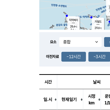
2
덕적북리
자월도
28.4
℃
29.6
℃
2.4
m/s
0.6
m/s
-
mm
-
mm
요소
풍도
27.2
덕적지도
1.3
m/
-
-12시간
-3시간
mm
이전자료
27.9
℃
대
1.7
m/s
-
mm
27.9
0.9
m
-
mm
시간
날씨
시정
운
일.시
현재일기
km
1/