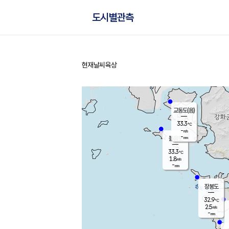
도시별관측
현재날씨
육상
홈
교동도(음)
33.3
℃
-
m/s
-
mm
볼음도
대연평
33.3
℃
1.8
m/s
32.4
℃
-
mm
1.7
m/s
-
mm
장봉도
32.9
℃
2.5
m/s
-
mm