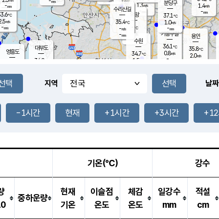
-
-
mm
무의도
mm
mm
분당구
1.3
-
1.4
m/s
m/s
mm
수리산길
-
-
mm
mm
3.6
의왕
37.1
℃
℃
2.5
35.4
m/s
1.0
m/s
℃
-
-
-
mm
-
℃
mm
m/s
기흥구갈
-
-
m/s
mm
용인
-
수원
mm
36.1
℃
대부도
35.8
℃
영흥도
0.8
34.7
m/s
℃
2.0
m/s
-
mm
1.5
34.0
m/s
-
℃
mm
33.5
℃
-
오산
2.1
mm
m/s
1.3
m/s
-
mm
-
mm
향남
34.1
℃
지역
날짜
1.2
m/s
35.3
-
℃
운평
mm
송탄
0.5
℃
m/s
-
s
mm
34.8
보
℃
36.0
-1시간
현재
+1시간
+3시간
+1
℃
1.9
m/s
산
1.4
m/s
-
33.
mm
-
mm
1.1
℃
-
m
/s
기온(℃)
강수
량
현재
이슬점
체감
일강수
적설
중하운량
10
기온
온도
온도
mm
cm