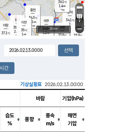
36.1
℃
강림
1.4
m/s
원주
-
흥천
mm
34.4
℃
문막
2.0
m/s
34.6
℃
36.3
-
℃
mm
+
1.8
설봉
m/s
34.1
℃
여주
1.1
m/s
이천
-
mm
1.6
m/s
-
마장
mm
신림
35.6
부론
-
귀래
−
℃
mm
34.8
20 km
℃
35
℃
2.3
m/s
1.2
37.1
m/s
℃
34.2
1
m/s
℃
-
33.8
33.9
mm
℃
-
℃
mm
1.4
m/s
-
1.8
mm
m/s
1.3
0.9
m/s
m/s
-
mm
-
백운
mm
-
-
mm
mm
백암
장호원
34.3
℃
1.7
m/s
34.3
℃
34.6
엄정
℃
-
mm
1.8
m/s
1.4
m/s
노은
-
mm
-
35.2
mm
℃
개
2시간
2.6
m/s
34.0
℃
-
mm
5
2.3
℃
m/s
-
m/s
mm
m
기상실황표
2026.02.13.00:00
바람
기압(hPa)
습도
풍속
해면
풍향
%
m/s
기압