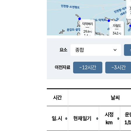
3
덕적북리
자월도
29.4
℃
34.1
℃
1.6
m/s
0.8
m/s
-
mm
-
mm
요소
풍도
32.1
덕적지도
0.7
m/
-
-12시간
-3시간
mm
이전자료
30.3
℃
대
0.6
m/s
-
mm
31.2
0.2
m
-
mm
시간
날씨
시정
운
일.시
현재일기
km
1/