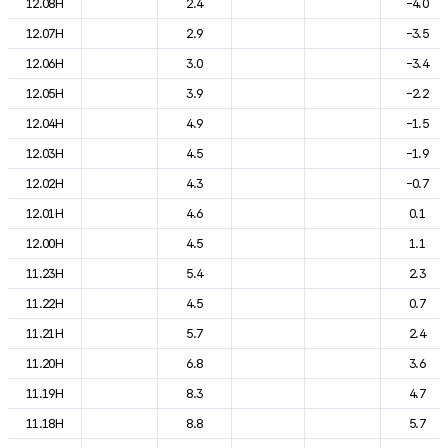
12.08H
2.4
-4.0
12.07H
2.9
-3.5
12.06H
3.0
-3.4
12.05H
3.9
-2.2
12.04H
4.9
-1.5
12.03H
4.5
-1.9
12.02H
4.3
-0.7
12.01H
4.6
0.1
12.00H
4.5
1.1
11.23H
5.4
2.3
11.22H
4.5
0.7
11.21H
5.7
2.4
11.20H
6.8
3.6
11.19H
8.3
4.7
11.18H
8.8
5.7