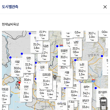
close
도시별관측
장남
판문점
30.7
℃
0.2
m/s
화현
29.4
동두천
℃
남면
-
현재날씨
육상
mm
파주
0.3
홈
m/s
포천
28.1
-
32.9
℃
mm
℃
30.9
℃
31.9
0.0
0.3
m/s
℃
m/s
-
양주
30.7
m/s
가
℃
-
0.1
-
mm
m/s
mm
-
mm
1.0
m/s
-
탄현
mm
32.9
-
2
℃
mm
남방
1.6
m/s
0
31.0
℃
-
파주금촌
mm
1.8
m/s
33.3
℃
-
장흥면
mm
0.5
m/s
31.2
℃
-
mm
2.9
m/s
30.3
℃
양촌
-
mm
창
-
m/s
은평
대곶
-
mm
32.3
노원
℃
-
김포
30.7
1.9
℃
30.0
m/s
℃
-
m/
-
0.2
30.2
m/s
mm
0.8
℃
m/s
서울
-
경서동
-
m
-
1.3
℃
mm
-
김포(공)
m/s
mm
-
-
m/s
mm
34.6
℃
30.6
-
℃
mm
31.6
℃
2.6
m/s
1.4
부천
m/s
2.3
구로
m/s
-
서초
mm
-
광명
mm
인천
송파*
-
mm
인천(공)
33.0
℃
33.7
℃
32.9
과천
경기광주
℃
34.0
0.4
33
34.2
m/s
℃
℃
℃
1.4
m/s
0.6
m/s
29.1
-
1.9
℃
mm
1.8
m/s
0.8
m/s
-
m/s
mm
-
30.4
29.4
mm
2.1
-
℃
℃
m/s
-
-
mm
무의도
mm
mm
분당구
1.4
-
1.1
m/s
m/s
mm
수리산길
-
-
mm
mm
8.5
의왕
33.6
℃
℃
0.7
m/s