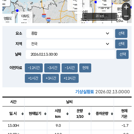
-
-
m/s
℃
-
-
-
mm
-
℃
mm
+
m/s
기흥구갈
-
-
m/s
mm
용인
-
수원
mm
−
31.6
℃
대부도
20 km
31.6
℃
영흥도
0.5
33.2
m/s
℃
0.9
m/s
-
mm
2.1
28.1
m/s
-
℃
mm
29.1
℃
-
오산
2.6
mm
m/s
2.8
m/s
-
mm
요소
-
mm
향남
29.6
℃
0.2
m/s
32.8
-
지역
℃
운평
mm
송탄
1.0
℃
m/s
-
s
mm
28.0
보
℃
날짜
33.5
℃
2.1
m/s
산
0.9
m/s
-
27.
mm
-
mm
0.2
℃
이전자료
-12시간
-3시간
-1시간
현재
-
m
/s
+1시간
+3시간
+12시간
기상실황표
2026.02.13.00:00
시간
날씨
시정
운량
현재
일.시
현재일기
중하운량
km
1/10
기온
도시별 기상실황표로 지점, 날씨, 기온, 강수, 바람, 기압등을 안내한 표입
13.00H
9.0
-1.7