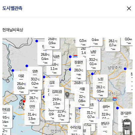
close
도시별관측
장남
판문점
27.0
℃
1.3
m/s
화현
25.5
동두천
℃
남면
-
현재날씨
육상
mm
파주
0.4
홈
m/s
포천
26.1
-
27.7
℃
mm
℃
27.4
℃
26.8
0.0
0.4
m/s
℃
m/s
0.3
양주
28.1
m/s
가
℃
-
0.9
-
mm
m/s
mm
-
mm
0.7
m/s
-
탄현
mm
28.5
-
2
℃
mm
남방
1.4
m/s
0
28.8
℃
-
파주금촌
mm
0.4
m/s
30.2
℃
-
장흥면
mm
0.1
m/s
28.8
℃
-
mm
1.1
m/s
28.0
℃
양촌
-
mm
창
-
m/s
은평
대곶
-
mm
30.2
노원
℃
-
김포
26.8
0.2
℃
28.6
m/s
℃
-
m/
-
0.2
28.1
m/s
mm
0.0
℃
m/s
서울
-
경서동
29.9
m
-
0.5
℃
mm
-
김포(공)
m/s
mm
0.0
-
m/s
mm
32
℃
28.7
-
℃
mm
29.9
℃
0.8
m/s
0.0
부천
m/s
1.5
구로
m/s
-
서초
mm
-
광명
mm
인천
송파*
-
mm
인천(공)
32.3
℃
31.9
℃
31.1
과천
경기광주
℃
33.0
0.9
31.4
32.9
m/s
℃
℃
℃
0.7
m/s
0.7
m/s
29.5
-
1.0
℃
mm
1.5
m/s
0.1
m/s
-
m/s
mm
-
27.7
26.6
mm
0.4
-
℃
℃
m/s
-
-
mm
무의도
mm
mm
분당구
0.3
-
2.2
m/s
m/s
mm
수리산길
-
-
mm
mm
9.2
의왕
-
℃
℃
0.3
m/s