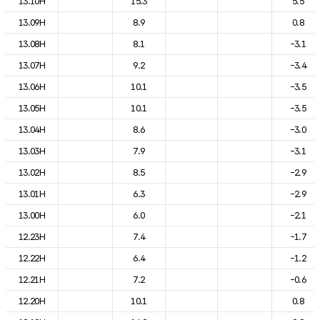
13.10H
15.3
5.5
13.09H
8.9
0.8
13.08H
8.1
-3.1
13.07H
9.2
-3.4
13.06H
10.1
-3.5
13.05H
10.1
-3.5
13.04H
8.6
-3.0
13.03H
7.9
-3.1
13.02H
8.5
-2.9
13.01H
6.3
-2.9
13.00H
6.0
-2.1
12.23H
7.4
-1.7
12.22H
6.4
-1.2
12.21H
7.2
-0.6
12.20H
10.1
0.8