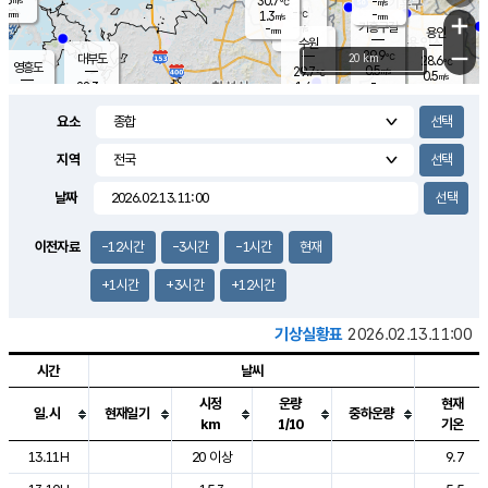
30.7
-
m/s
℃
-
-
-
mm
1.3
℃
mm
+
m/s
기흥구갈
-
-
m/s
mm
용인
-
수원
mm
−
29.9
℃
대부도
20 km
28.6
℃
영흥도
0.5
29.7
m/s
℃
0.5
m/s
-
mm
1.4
28.3
m/s
-
℃
mm
30.2
℃
-
오산
1.8
mm
m/s
1.6
m/s
-
mm
요소
-
mm
향남
26.8
℃
0.0
m/s
31.0
-
지역
℃
운평
mm
송탄
0.0
℃
m/s
-
s
mm
27.6
보
℃
날짜
31.2
℃
0.3
m/s
산
1.2
m/s
-
24.
mm
-
mm
0.0
℃
이전자료
-12시간
-3시간
-1시간
현재
-
m
/s
+1시간
+3시간
+12시간
기상실황표
2026.02.13.11:00
시간
날씨
시정
운량
현재
일.시
현재일기
중하운량
km
1/10
기온
도시별 기상실황표로 지점, 날씨, 기온, 강수, 바람, 기압등을 안내한 표입
13.11H
20 이상
9.7