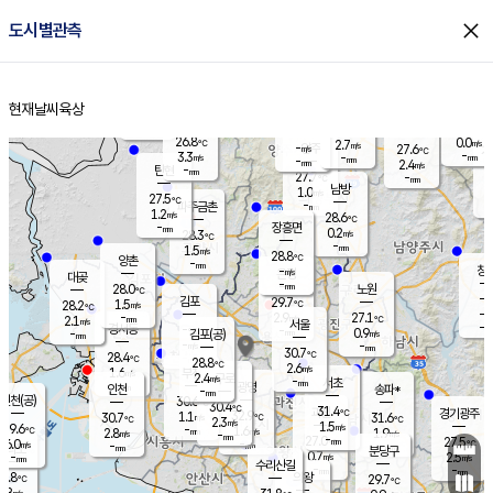
close
도시별관측
장남
판문점
26.5
℃
1.2
m/s
화현
27.3
동두천
℃
남면
-
현재날씨
육상
mm
파주
2.7
홈
m/s
포천
24.7
-
28.4
℃
mm
℃
28.2
℃
26.8
0.0
2.7
m/s
℃
m/s
-
양주
27.6
m/s
가
℃
-
3.3
-
mm
m/s
mm
-
mm
2.4
m/s
-
탄현
mm
27.7
-
2
℃
mm
남방
1.0
m/s
0
27.5
℃
-
파주금촌
mm
1.2
m/s
28.6
℃
-
장흥면
mm
0.2
m/s
28.3
℃
-
mm
1.5
m/s
28.8
℃
양촌
-
mm
창
-
m/s
은평
대곶
-
mm
28.0
노원
℃
-
김포
29.7
1.5
℃
28.2
m/s
℃
-
m/
-
2.9
27.1
m/s
mm
2.1
℃
m/s
서울
-
경서동
-
m
-
0.9
℃
mm
-
김포(공)
m/s
mm
-
-
m/s
mm
30.7
℃
28.4
-
℃
mm
28.8
℃
2.6
m/s
1.6
부천
m/s
2.4
구로
m/s
-
서초
mm
-
광명
mm
인천
송파*
-
mm
인천(공)
30.6
℃
30.4
℃
31.4
과천
경기광주
℃
32.9
1.1
30.7
31.6
m/s
℃
℃
℃
2.3
m/s
1.5
m/s
29.6
-
1.6
℃
mm
2.8
m/s
1.9
m/s
-
m/s
mm
-
27.0
27.5
mm
6.0
-
℃
℃
m/s
-
-
mm
무의도
mm
mm
분당구
0.7
-
2.5
m/s
m/s
mm
수리산길
-
-
mm
mm
8.8
의왕
29.7
℃
℃
1.8
m/s