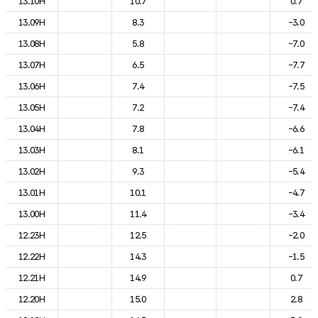
13.10H
10.7
0.7
13.09H
8.3
-3.0
13.08H
5.8
-7.0
13.07H
6.5
-7.7
13.06H
7.4
-7.5
13.05H
7.2
-7.4
13.04H
7.8
-6.6
13.03H
8.1
-6.1
13.02H
9.3
-5.4
13.01H
10.1
-4.7
13.00H
11.4
-3.4
12.23H
12.5
-2.0
12.22H
14.3
-1.5
12.21H
14.9
0.7
12.20H
15.0
2.8