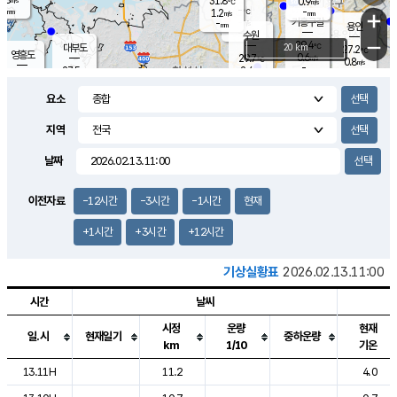
31.8
0.9
m/s
℃
-
-
-
mm
1.2
℃
mm
+
m/s
기흥구갈
-
-
m/s
mm
용인
-
수원
mm
−
29.4
℃
대부도
20 km
27.2
℃
영흥도
0.6
29.7
m/s
℃
0.8
m/s
-
mm
2.4
27.5
m/s
-
℃
mm
30.5
℃
-
오산
1.2
mm
m/s
3.9
m/s
-
mm
요소
-
mm
향남
26.0
℃
0.6
m/s
30.0
-
지역
℃
운평
mm
송탄
0.6
℃
m/s
-
s
mm
27.8
보
℃
날짜
30.1
℃
1.1
m/s
산
0.6
m/s
-
23.
mm
-
mm
0.0
℃
이전자료
-12시간
-3시간
-1시간
현재
-
m
/s
+1시간
+3시간
+12시간
기상실황표
2026.02.13.11:00
시간
날씨
시정
운량
현재
일.시
현재일기
중하운량
km
1/10
기온
도시별 기상실황표로 지점, 날씨, 기온, 강수, 바람, 기압등을 안내한 표입
13.11H
11.2
4.0