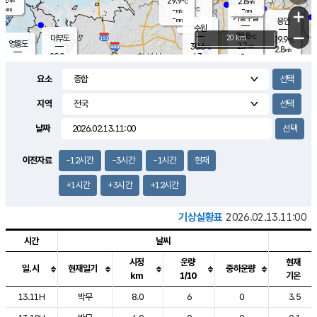
29.9
2.8
m/s
℃
-
-
-
mm
-
℃
mm
+
m/s
기흥구갈
-
-
m/s
mm
용인
-
수원
mm
−
28.8
℃
대부도
20 km
29.9
℃
영흥도
2.7
30.6
m/s
℃
2.8
m/s
-
mm
4.3
29.9
m/s
-
℃
mm
30.7
℃
-
오산
4.0
mm
m/s
6.5
m/s
-
mm
요소
-
mm
향남
29.0
℃
3.0
m/s
-
-
지역
℃
운평
mm
송탄
-
℃
m/s
-
s
mm
29.8
보
℃
날짜
30.1
℃
3.2
m/s
산
1.8
m/s
-
28.
mm
-
mm
1.4
℃
이전자료
-12시간
-3시간
-1시간
현재
-
m
/s
+1시간
+3시간
+12시간
기상실황표
2026.02.13.11:00
시간
날씨
시정
운량
현재
일.시
현재일기
중하운량
km
1/10
기온
도시별 기상실황표로 지점, 날씨, 기온, 강수, 바람, 기압등을 안내한 표입
13.11H
박무
8.0
6
0
3.5