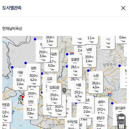
close
도시별관측
장남
판문점
28.0
℃
2.2
m/s
화현
27.5
동두천
℃
남면
-
현재날씨
육상
mm
파주
3.1
홈
m/s
포천
27.2
-
29.2
℃
mm
℃
28.7
℃
28.6
0.4
1.1
m/s
℃
m/s
-
양주
-
m/s
가
℃
-
2.3
-
mm
m/s
mm
-
mm
-
m/s
-
탄현
mm
30.2
-
2
℃
mm
남방
2.4
m/s
0
29.0
℃
-
파주금촌
mm
3.0
m/s
29.9
℃
-
장흥면
mm
2.4
m/s
28.7
℃
-
mm
5.0
m/s
28.1
℃
양촌
-
mm
창
-
m/s
은평
대곶
-
mm
30.0
노원
℃
-
김포
28.7
4.2
℃
30.3
m/s
℃
-
m/
-
2.2
28.6
m/s
mm
2.6
℃
m/s
서울
-
경서동
29.8
m
-
4.3
℃
mm
-
김포(공)
m/s
mm
1.4
-
m/s
mm
29.2
℃
29.9
-
℃
mm
29.6
℃
4.7
m/s
3.7
부천
m/s
5.3
구로
m/s
-
서초
mm
-
광명
mm
인천
송파*
-
mm
인천(공)
29.8
℃
30.3
℃
29.1
과천
경기광주
℃
29.9
0.7
31.1
29.2
m/s
℃
℃
℃
5.0
m/s
2.0
m/s
30.3
-
2.5
℃
mm
3.8
m/s
3.7
m/s
-
m/s
mm
-
28.8
27.0
mm
5.3
-
℃
℃
m/s
-
-
mm
무의도
mm
mm
분당구
2.4
-
2.1
m/s
m/s
mm
수리산길
-
-
mm
mm
9.4
의왕
29.6
℃
℃
3.2
m/s