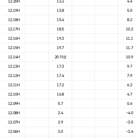
12.20H
13.3
4.4
12.19H
13.8
5.0
12.18H
15.4
8.2
12.17H
18.5
10.2
12.16H
19.3
11.1
12.15H
19.7
11.7
12.14H
20 이상
10.9
12.13H
17.3
9.7
12.12H
17.4
7.9
12.11H
17.2
6.2
12.10H
16.8
4.7
12.09H
5.7
0.6
12.08H
2.4
-4.0
12.07H
2.9
-3.5
12.06H
3.0
-3.4