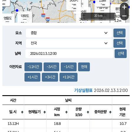
30.6
1.6
m/s
℃
-
-
-
mm
-
℃
mm
+
m/s
기흥구갈
-
-
m/s
mm
용인
-
수원
mm
−
29.5
℃
대부도
20 km
29.3
℃
영흥도
0.5
29.4
m/s
℃
1.2
m/s
-
mm
2.4
28.4
m/s
-
℃
mm
28.1
℃
-
오산
1.4
mm
m/s
1.7
m/s
-
mm
요소
-
mm
향남
29.3
℃
1.2
m/s
29.5
-
지역
℃
운평
mm
송탄
0.5
℃
m/s
-
s
mm
28.8
보
℃
날짜
29.3
℃
2.0
m/s
산
1.4
m/s
-
25.
mm
-
mm
0.4
℃
이전자료
-12시간
-3시간
-1시간
현재
-
m
/s
+1시간
+3시간
+12시간
기상실황표
2026.02.13.12:00
시간
날씨
시정
운량
현재
일.시
현재일기
중하운량
km
1/10
기온
도시별 기상실황표로 지점, 날씨, 기온, 강수, 바람, 기압등을 안내한 표입
13.12H
18.8
10.7