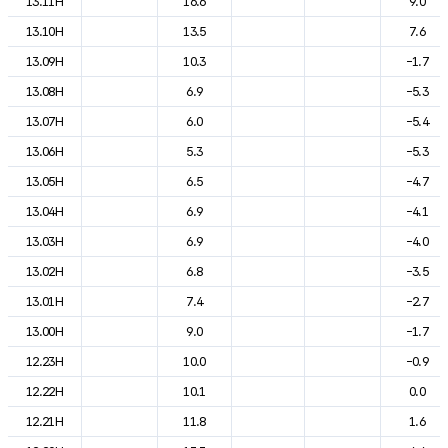
13.11H
16.6
9.0
13.10H
13.5
7.6
13.09H
10.3
-1.7
13.08H
6.9
-5.3
13.07H
6.0
-5.4
13.06H
5.3
-5.3
13.05H
6.5
-4.7
13.04H
6.9
-4.1
13.03H
6.9
-4.0
13.02H
6.8
-3.5
13.01H
7.4
-2.7
13.00H
9.0
-1.7
12.23H
10.0
-0.9
12.22H
10.1
0.0
12.21H
11.8
1.6