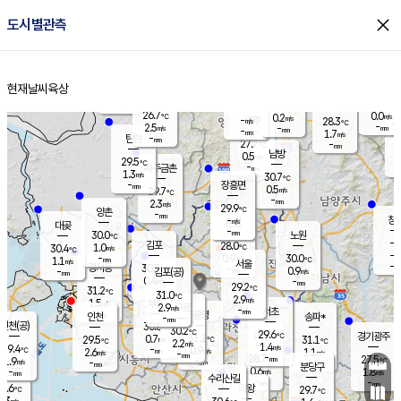
close
도시별관측
장남
판문점
27.8
℃
0.4
m/s
화현
28.0
동두천
℃
남면
-
현재날씨
육상
mm
파주
2.1
홈
m/s
포천
24.5
-
27.2
℃
mm
℃
30.4
℃
26.7
0.0
0.2
m/s
℃
m/s
-
양주
28.3
m/s
가
℃
-
2.5
-
mm
m/s
mm
-
mm
1.7
m/s
-
탄현
mm
27.7
-
2
℃
mm
남방
0.5
m/s
0
29.5
℃
-
파주금촌
mm
1.3
m/s
30.7
℃
-
장흥면
mm
0.5
m/s
29.7
℃
-
mm
2.3
m/s
29.9
℃
양촌
-
mm
창
-
m/s
은평
대곶
-
mm
30.0
노원
℃
-
김포
28.0
1.0
℃
30.4
m/s
℃
-
m/
-
0.9
30.0
m/s
mm
1.1
℃
m/s
서울
-
경서동
30.5
m
-
0.9
℃
mm
-
김포(공)
m/s
mm
0.4
-
m/s
mm
29.2
℃
31.2
-
℃
mm
31.0
℃
2.9
m/s
1.5
부천
m/s
2.9
구로
m/s
-
서초
mm
-
광명
mm
인천
송파*
-
mm
인천(공)
30.8
℃
30.2
℃
29.6
과천
경기광주
℃
31.2
0.7
29.5
31.1
m/s
℃
℃
℃
2.2
m/s
1.4
m/s
29.4
-
0.9
℃
mm
2.6
m/s
1.1
m/s
-
m/s
mm
-
28.7
27.5
mm
1.9
-
℃
℃
m/s
-
-
mm
무의도
mm
mm
분당구
0.6
-
1.8
m/s
m/s
mm
수리산길
-
-
mm
mm
8.6
의왕
29.7
℃
℃
1.3
m/s