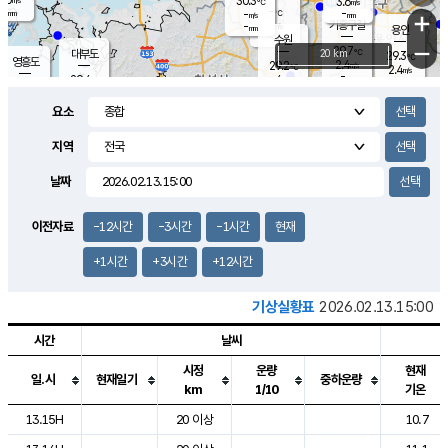
30.3
3.6
m/s
℃
-
-
-
mm
-
℃
mm
+
m/s
기흥구갈
-
-
m/s
mm
용인
-
수원
mm
−
29.7
℃
대부도
20 km
29.3
℃
영흥도
2.4
29.2
m/s
℃
2.4
m/s
-
mm
4
29.4
m/s
-
℃
mm
29.3
℃
-
오산
4.7
mm
m/s
3.0
m/s
-
mm
요소
-
mm
향남
29.7
℃
1.9
m/s
28.8
-
지역
℃
운평
mm
송탄
-
℃
m/s
-
s
mm
28.6
보
℃
날짜
29.5
℃
4.0
m/s
산
2.9
m/s
-
28.
mm
-
mm
0.7
℃
이전자료
-12시간
-3시간
-1시간
현재
-
m
/s
+1시간
+3시간
+12시간
기상실황표
2026.02.13.15:00
시간
날씨
시정
운량
현재
일.시
현재일기
중하운량
km
1/10
기온
도시별 기상실황표로 지점, 날씨, 기온, 강수, 바람, 기압등을 안내한 표입
13.15H
20 이상
10.7