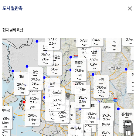
close
도시별관측
장남
판문점
27.9
℃
1.6
m/s
화현
27.9
동두천
℃
남면
-
현재날씨
육상
mm
파주
3.1
홈
m/s
포천
27.9
-
28.5
℃
mm
℃
28.5
℃
27.1
0.7
0.4
m/s
℃
m/s
2.0
양주
-
m/s
가
℃
-
2.3
-
mm
m/s
mm
-
mm
-
m/s
-
탄현
mm
30.5
-
2
℃
mm
남방
2.0
m/s
1
28.0
℃
-
파주금촌
mm
2.0
m/s
30.7
℃
-
장흥면
mm
0.9
m/s
28.4
℃
-
mm
3.0
m/s
28.8
℃
양촌
-
mm
창
-
m/s
은평
대곶
-
mm
29.4
노원
℃
-
김포
29.0
2.8
℃
29.4
m/s
℃
-
m/
-
1.4
28.9
m/s
mm
2.9
℃
m/s
서울
-
경서동
29.7
m
-
2.7
℃
mm
-
김포(공)
m/s
mm
1.5
-
m/s
mm
28.5
℃
30.0
-
℃
mm
30.7
℃
3.7
m/s
3.3
부천
m/s
5.7
구로
m/s
-
서초
mm
-
광명
mm
인천
송파*
-
mm
인천(공)
29.9
℃
30.8
℃
28.6
과천
경기광주
℃
30.1
1.5
29.8
29.0
m/s
℃
℃
℃
4.0
m/s
2.5
m/s
29.8
-
2.6
℃
mm
3.4
m/s
2.0
m/s
-
m/s
mm
-
28.6
27.4
mm
5.6
-
℃
℃
m/s
-
-
mm
무의도
mm
mm
분당구
2.7
-
2.3
m/s
m/s
mm
수리산길
-
-
mm
mm
9.2
의왕
28.7
℃
℃
3.0
m/s