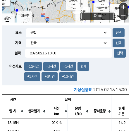
24.8
0.9
m/s
℃
-
-
-
mm
-
℃
mm
+
m/s
기흥구갈
-
-
m/s
mm
용인
-
수원
mm
−
23.6
℃
대부도
20 km
23.9
℃
영흥도
1.7
25
m/s
℃
1.6
m/s
-
mm
2
24.0
m/s
-
℃
mm
26.0
℃
-
오산
2.1
mm
m/s
6.9
m/s
-
mm
요소
-
mm
향남
24.4
℃
1.7
m/s
25.3
-
지역
℃
운평
mm
송탄
0.6
℃
m/s
-
s
mm
23.3
보
℃
날짜
24.4
℃
1.9
m/s
산
0.7
m/s
-
21.
mm
-
mm
-
m
℃
이전자료
-12시간
-3시간
-1시간
현재
-
m
/s
+1시간
+3시간
+12시간
기상실황표
2026.02.13.15:00
시간
날씨
시정
운량
현재
일.시
현재일기
중하운량
km
1/10
기온
도시별 기상실황표로 지점, 날씨, 기온, 강수, 바람, 기압등을 안내한 표입
13.15H
20 이상
14.2