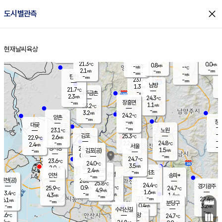
close
도시별관측
장남
판문점
22.1
℃
1.2
m/s
화현
22.1
동두천
℃
남면
-
현재날씨
육상
mm
파주
2.5
홈
m/s
포천
20.9
-
22.2
℃
mm
℃
22.9
℃
21.3
0.0
0.8
m/s
℃
m/s
-
양주
-
m/s
가
℃
-
2.1
-
mm
m/s
mm
-
mm
-
m/s
-
탄현
mm
23.0
-
2
℃
mm
남방
1.3
m/s
1
21.7
℃
-
파주금촌
mm
2.3
m/s
24.3
℃
-
장흥면
mm
1.1
m/s
23.2
℃
-
mm
3.2
m/s
24.2
℃
양촌
-
mm
창
-
m/s
은평
대곶
-
mm
23.1
노원
℃
-
김포
25.3
2.6
℃
22.9
m/s
℃
-
m/
-
2.2
24.8
m/s
mm
2.4
℃
m/s
서울
-
경서동
24.1
m
-
1.5
℃
mm
-
김포(공)
m/s
mm
0.4
-
m/s
mm
24.7
℃
23.6
-
℃
mm
24.0
℃
3.5
m/s
2.0
부천
m/s
2.4
구로
m/s
-
서초
mm
-
광명
mm
인천
송파*
-
mm
인천(공)
26.0
℃
25.8
℃
24.4
과천
경기광주
℃
25.7
0.9
25.9
24.7
m/s
℃
℃
℃
4.9
m/s
1.6
m/s
23.4
-
2.7
℃
mm
4.3
m/s
1.4
m/s
-
m/s
mm
-
23.1
22.4
mm
6.1
-
℃
℃
m/s
-
-
mm
무의도
mm
mm
분당구
0.4
-
3.2
m/s
m/s
mm
수리산길
-
-
mm
mm
4.6
의왕
24.7
℃
℃
3.4
m/s