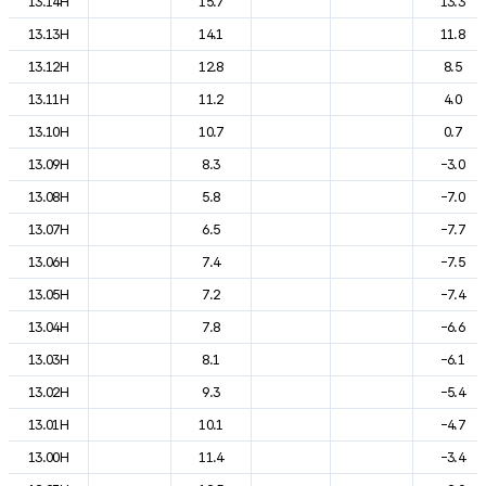
13.14H
15.7
13.3
13.13H
14.1
11.8
13.12H
12.8
8.5
13.11H
11.2
4.0
13.10H
10.7
0.7
13.09H
8.3
-3.0
13.08H
5.8
-7.0
13.07H
6.5
-7.7
13.06H
7.4
-7.5
13.05H
7.2
-7.4
13.04H
7.8
-6.6
13.03H
8.1
-6.1
13.02H
9.3
-5.4
13.01H
10.1
-4.7
13.00H
11.4
-3.4