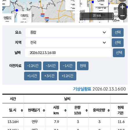
-
0.9
m/s
℃
-
-
-
mm
-
℃
mm
+
m/s
기흥구갈
-
-
m/s
mm
용인
-
수원
mm
−
27.8
℃
대부도
20 km
26.6
℃
영흥도
0.3
28
m/s
℃
0.5
m/s
-
mm
1.4
25.0
m/s
-
℃
mm
27.1
℃
-
오산
0.0
mm
m/s
0.5
m/s
-
mm
요소
-
mm
향남
25.3
℃
0.0
m/s
28.6
-
지역
℃
운평
mm
송탄
0.1
℃
m/s
-
s
mm
26.4
보
℃
날짜
27.8
℃
1.1
m/s
산
0.3
m/s
-
23.
mm
-
mm
-
m
℃
이전자료
-12시간
-3시간
-1시간
현재
-
m
/s
+1시간
+3시간
+12시간
기상실황표
2026.02.13.16:00
시간
날씨
시정
운량
현재
일.시
현재일기
중하운량
km
1/10
기온
도시별 기상실황표로 지점, 날씨, 기온, 강수, 바람, 기압등을 안내한 표입
13.16H
연무
7.9
3
3
11.6