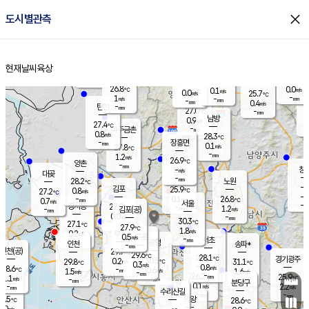
close
도시별관측
장남
판문점
26.0
℃
1.6
m/s
화현
25.5
동두천
℃
남면
-
현재날씨
육상
mm
파주
0.4
홈
m/s
포천
23.9
-
26.7
℃
mm
℃
26.6
℃
26.8
0.0
0.1
m/s
℃
m/s
0.0
양주
25.7
m/s
가
℃
-
1
-
mm
m/s
mm
-
mm
0.4
m/s
-
탄현
mm
27.0
-
2
℃
mm
남방
0.9
m/s
0
27.4
℃
-
파주금촌
mm
0.8
m/s
28.3
℃
-
장흥면
mm
0.1
m/s
27.8
℃
-
mm
1.2
m/s
26.9
℃
양촌
-
mm
창
-
m/s
은평
대곶
-
mm
28.2
노원
℃
-
김포
25.9
0.8
℃
27.2
m/s
℃
-
m/
-
0.1
26.8
m/s
mm
0.7
℃
m/s
서울
-
경서동
27.9
m
-
1.2
℃
mm
-
김포(공)
m/s
mm
0.0
-
m/s
mm
30.3
℃
27.1
-
℃
mm
27.9
℃
1.8
m/s
0.2
부천
m/s
0.5
구로
m/s
-
서초
mm
-
광명
mm
인천
송파*
-
mm
인천(공)
29.7
℃
29.6
℃
28.1
과천
경기광주
℃
30.5
0.2
29.8
31.1
m/s
℃
℃
℃
0.3
m/s
0.8
m/s
28.6
-
0.6
℃
mm
1.5
m/s
1.6
m/s
-
m/s
mm
-
26.2
25.9
mm
1.1
-
℃
℃
m/s
-
-
mm
무의도
mm
mm
분당구
0.1
-
2.2
m/s
m/s
mm
수리산길
-
-
mm
mm
6.5
의왕
28.6
℃
℃
0.0
m/s