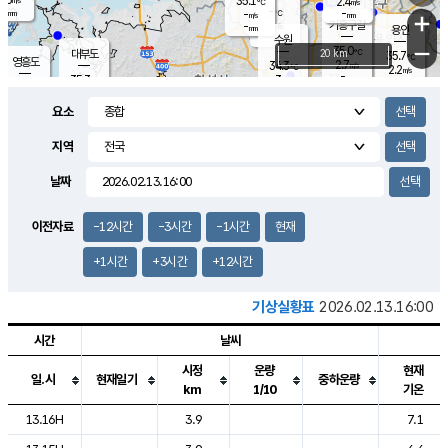
35.1
2.4
m/s
℃
-
-
-
mm
-
℃
mm
+
m/s
기흥구갈
-
-
m/s
mm
용인
-
수원
mm
−
35.0
℃
대부도
20 km
35.7
℃
영흥도
2.7
34.3
m/s
℃
2.2
m/s
-
mm
3
35.3
m/s
-
℃
mm
34.0
℃
-
오산
3.6
mm
m/s
1.3
m/s
-
mm
요소
-
mm
향남
34.7
℃
2.9
m/s
35.6
-
지역
℃
운평
mm
송탄
2.0
℃
m/s
-
s
mm
34.2
보
℃
날짜
35.5
℃
2.7
m/s
산
1.7
m/s
-
33.
mm
-
mm
1.2
℃
이전자료
-12시간
-3시간
-1시간
현재
-
m
/s
+1시간
+3시간
+12시간
기상실황표
2026.02.13.16:00
시간
날씨
시정
운량
현재
일.시
현재일기
중하운량
km
1/10
기온
도시별 기상실황표로 지점, 날씨, 기온, 강수, 바람, 기압등을 안내한 표입
13.16H
3.9
7.1