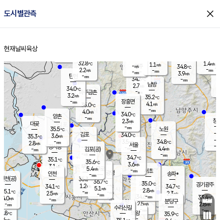
close
도시별관측
장남
판문점
32.4
℃
3.1
m/s
화현
33.0
동두천
℃
남면
-
현재날씨
육상
mm
파주
3.9
홈
m/s
포천
34.6
-
33.9
℃
mm
℃
32.5
℃
32.8
1.4
1.1
m/s
℃
m/s
-
양주
34.8
m/s
가
℃
-
2.2
-
mm
m/s
mm
-
mm
3.9
m/s
-
탄현
mm
34.3
-
3
℃
mm
남방
2.7
m/s
2
34.0
℃
-
파주금촌
mm
3.2
m/s
35.2
℃
-
장흥면
mm
4.1
m/s
35.0
℃
-
mm
4.0
m/s
34.0
℃
양촌
-
mm
창
2.3
m/s
은평
대곶
-
mm
35.5
노원
℃
-
김포
34.0
3.6
℃
35.3
m/s
℃
-
m/
-
3.5
34.8
m/s
mm
2.8
℃
m/s
서울
-
경서동
-
m
-
4.4
℃
mm
-
김포(공)
m/s
mm
-
-
m/s
mm
34.7
℃
35.1
-
℃
mm
35.6
℃
3.6
m/s
3.1
부천
m/s
5.4
구로
m/s
-
서초
mm
-
광명
mm
인천
송파*
-
mm
인천(공)
35.3
℃
36.7
℃
35.0
과천
경기광주
℃
-
1.2
34.1
34.7
m/s
℃
℃
℃
5.1
m/s
2.8
m/s
35.1
-
-
℃
mm
2.5
m/s
2.3
m/s
-
m/s
mm
-
34.6
33.4
mm
4.0
-
℃
℃
m/s
-
-
mm
무의도
mm
mm
분당구
2.5
-
2.8
m/s
m/s
mm
수리산길
-
-
mm
mm
2.8
의왕
35.9
℃
℃
1.6
m/s