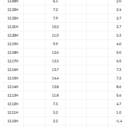
13.00H
6.3
2.0
12.23H
7.2
2.4
12.22H
7.9
2.7
12.21H
10.2
3.7
12.20H
11.0
3.3
12.19H
9.9
4.0
12.18H
12.6
5.0
12.17H
13.3
6.5
12.16H
13.7
7.3
12.15H
14.4
7.2
12.14H
13.8
8.6
12.13H
11.8
5.6
12.12H
7.3
4.7
12.11H
3.2
1.0
12.10H
2.2
-1.4