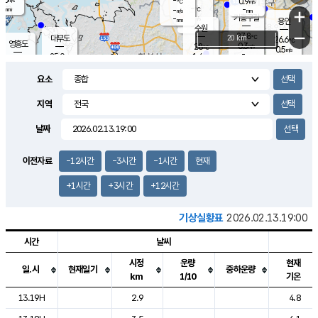
-
0.9
m/s
℃
-
-
-
mm
-
℃
mm
+
m/s
기흥구갈
-
-
m/s
mm
용인
-
수원
mm
−
27.8
℃
대부도
20 km
26.6
℃
영흥도
0.3
28
m/s
℃
0.5
m/s
-
mm
1.4
25.0
m/s
-
℃
mm
27.1
℃
-
오산
0.0
mm
m/s
0.5
m/s
-
mm
요소
-
mm
향남
25.3
℃
0.0
m/s
28.6
-
지역
℃
운평
mm
송탄
0.1
℃
m/s
-
s
mm
26.4
보
℃
날짜
27.8
℃
1.1
m/s
산
0.3
m/s
-
23.
mm
-
mm
-
m
℃
이전자료
-12시간
-3시간
-1시간
현재
-
m
/s
+1시간
+3시간
+12시간
기상실황표
2026.02.13.19:00
시간
날씨
시정
운량
현재
일.시
현재일기
중하운량
km
1/10
기온
도시별 기상실황표로 지점, 날씨, 기온, 강수, 바람, 기압등을 안내한 표입
13.19H
2.9
4.8