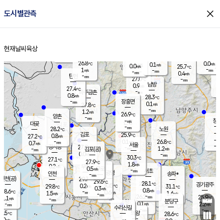
close
도시별관측
장남
판문점
26.0
℃
1.6
m/s
화현
25.5
동두천
℃
남면
-
현재날씨
육상
mm
파주
0.4
홈
m/s
포천
23.9
-
26.7
℃
mm
℃
26.6
℃
26.8
0.0
0.1
m/s
℃
m/s
0.0
양주
25.7
m/s
가
℃
-
1
-
mm
m/s
mm
-
mm
0.4
m/s
-
탄현
mm
27.0
-
2
℃
mm
남방
0.9
m/s
0
27.4
℃
-
파주금촌
mm
0.8
m/s
28.3
℃
-
장흥면
mm
0.1
m/s
27.8
℃
-
mm
1.2
m/s
26.9
℃
양촌
-
mm
창
-
m/s
은평
대곶
-
mm
28.2
노원
℃
-
김포
25.9
0.8
℃
27.2
m/s
℃
-
m/
-
0.1
26.8
m/s
mm
0.7
℃
m/s
서울
-
경서동
27.9
m
-
1.2
℃
mm
-
김포(공)
m/s
mm
0.0
-
m/s
mm
30.3
℃
27.1
-
℃
mm
27.9
℃
1.8
m/s
0.2
부천
m/s
0.5
구로
m/s
-
서초
mm
-
광명
mm
인천
송파*
-
mm
인천(공)
29.7
℃
29.6
℃
28.1
과천
경기광주
℃
30.5
0.2
29.8
31.1
m/s
℃
℃
℃
0.3
m/s
0.8
m/s
28.6
-
0.6
℃
mm
1.5
m/s
1.6
m/s
-
m/s
mm
-
26.2
25.9
mm
1.1
-
℃
℃
m/s
-
-
mm
무의도
mm
mm
분당구
0.1
-
2.2
m/s
m/s
mm
수리산길
-
-
mm
mm
6.5
의왕
28.6
℃
℃
0.0
m/s