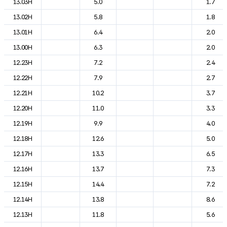
13.03H
5.0
1.7
13.02H
5.8
1.8
13.01H
6.4
2.0
13.00H
6.3
2.0
12.23H
7.2
2.4
12.22H
7.9
2.7
12.21H
10.2
3.7
12.20H
11.0
3.3
12.19H
9.9
4.0
12.18H
12.6
5.0
12.17H
13.3
6.5
12.16H
13.7
7.3
12.15H
14.4
7.2
12.14H
13.8
8.6
12.13H
11.8
5.6