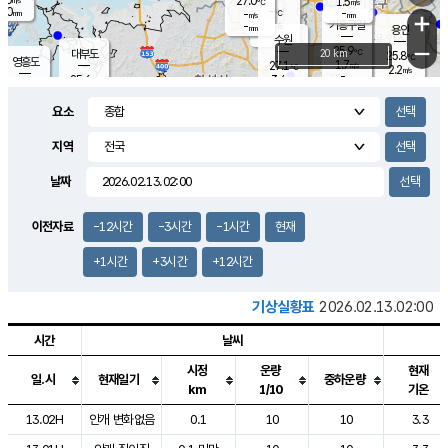
27.0
1.5
m/s
℃
2.0
-
-
mm
-
℃
mm
+
m/s
기흥구갈
-
-
m/s
mm
용인
-
수원
mm
−
25.9
℃
대부도
20 km
25.8
℃
영흥도
1.7
27.1
m/s
℃
2.2
m/s
-
mm
3.4
25.6
m/s
-
℃
mm
27.7
℃
-
오산
3.2
mm
m/s
5.7
m/s
14.5
mm
요소
11.5
mm
향남
26.1
℃
2.3
m/s
-
-
지역
℃
운평
mm
송탄
-
℃
m/s
-
s
mm
25.4
보
℃
날짜
25.8
m
℃
2.4
m/s
산
1.4
m/s
27.0
-
mm
-
mm
-
m
℃
이전자료
-12시간
-3시간
-1시간
현재
-
m
/s
+1시간
+3시간
+12시간
기상실황표
2026.02.13.02:00
시간
날씨
시정
운량
현재
일.시
현재일기
중하운량
km
1/10
기온
도시별 기상실황표로 지점, 날씨, 기온, 강수, 바람, 기압등을 안내한 표입
13.02H
안개 변화없음
0.1
10
10
3.3