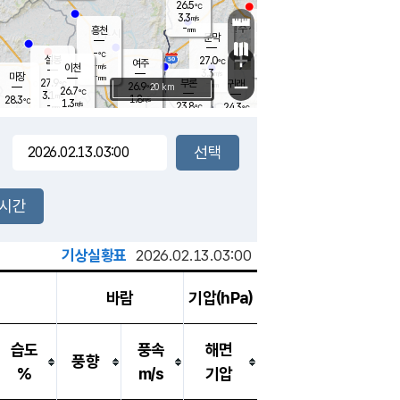
26.5
℃
강림
3.3
m/s
원주
-
흥천
mm
24.5
℃
문막
0.8
m/s
27.2
℃
-
-
℃
mm
+
3.4
설봉
m/s
27.0
℃
여주
-
m/s
이천
-
mm
3.3
m/s
-
마장
mm
신림
27.9
부론
-
귀래
−
℃
mm
26.9
20 km
℃
26.7
℃
3.1
m/s
1.8
28.3
m/s
℃
24.1
1.3
m/s
℃
-
23.8
24.3
mm
℃
-
℃
mm
2.8
m/s
-
0.7
mm
m/s
0.0
0.3
m/s
m/s
-
mm
-
백운
mm
7.5
-
mm
mm
백암
장호원
25.3
℃
3.2
m/s
23.7
℃
26.3
엄정
℃
0.5
mm
0.1
m/s
1.6
m/s
노은
9.0
mm
1.5
26.4
mm
℃
개
2시간
4.2
m/s
25.9
℃
15.5
mm
6
3.6
℃
m/s
13.5
m/s
mm
mm
기상실황표
2026.02.13.03:00
바람
기압(hPa)
습도
풍속
해면
풍향
%
m/s
기압