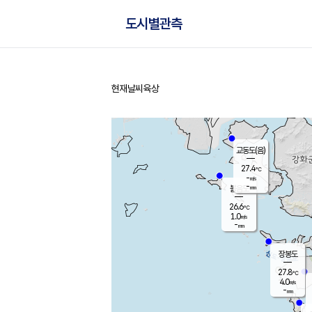
도시별관측
현재날씨
육상
홈
교동도(음)
27.4
℃
-
m/s
-
mm
볼음도
대연평
26.6
℃
1.0
m/s
28.2
℃
-
mm
1.4
m/s
-
mm
장봉도
27.8
℃
4.0
m/s
-
mm