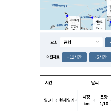
2
덕적북리
자월도
27.3
℃
26.5
℃
3.9
m/s
1.8
m/s
-
mm
3.5
mm
요소
풍도
26.2
덕적지도
1.7
m/
0.5
-12시간
-3시간
m
이전자료
25.3
℃
대
6.2
m/s
-
mm
27.7
7.4
m
-
mm
시간
날씨
시정
운량
일.시
현재일기
km
1/10