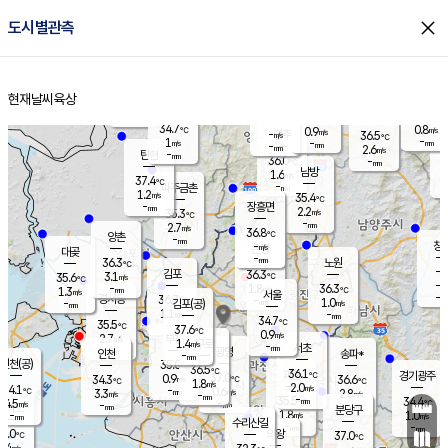
close
도시별관측
장남
판문점
34.8
℃
1.1
m/s
화현
36.2
동두천
℃
남면
-
현재날씨
육상
mm
파주
0.9
홈
m/s
포천
36.0
-
33.9
℃
mm
℃
34.8
℃
34.7
0.8
0.9
m/s
℃
m/s
-
양주
36.5
m/s
가
℃
-
1
-
mm
m/s
mm
-
mm
2.6
m/s
-
탄현
mm
36.0
-
3
℃
mm
남방
1.6
m/s
1
37.4
℃
-
파주금촌
mm
1.2
m/s
35.4
℃
-
장흥면
mm
2.2
m/s
35.3
℃
-
mm
2.7
m/s
36.8
℃
양촌
-
mm
창
-
m/s
은평
대곶
-
mm
36.3
노원
℃
-
김포
36.3
3.1
℃
35.6
m/s
℃
-
m/
-
1.8
36.3
m/s
mm
1.3
℃
m/s
서울
-
경서동
36.7
m
-
1.0
℃
mm
-
김포(공)
m/s
mm
1.1
-
m/s
mm
34.7
℃
35.5
-
℃
mm
37.6
℃
0.9
m/s
2.7
부천
m/s
1.4
구로
m/s
-
서초
mm
-
광명
mm
인천
송파*
-
mm
인천(공)
35.0
℃
36.5
℃
36.1
과천
경기광주
℃
37.0
0.9
34.3
36.6
m/s
℃
℃
℃
1.8
m/s
2.0
m/s
34.1
-
0.6
℃
mm
3.3
m/s
2.8
m/s
-
m/s
mm
-
35.5
34.4
mm
4.5
-
℃
℃
m/s
-
-
mm
무의도
mm
mm
분당구
1.8
-
1.0
m/s
m/s
mm
수리산길
-
-
mm
mm
5.0
의왕
37.0
℃
℃
2.4
m/s