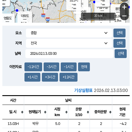
32.3
-
m/s
℃
-
-
-
mm
-
℃
mm
+
m/s
기흥구갈
-
-
m/s
mm
용인
-
수원
mm
−
37.3
℃
대부도
20 km
35.9
℃
영흥도
1.1
34.9
m/s
℃
1.9
m/s
-
mm
2.1
34.8
m/s
-
℃
mm
31.6
℃
-
오산
1.8
mm
m/s
1.4
m/s
-
mm
요소
-
mm
향남
35.5
℃
1.9
m/s
35.5
-
지역
℃
운평
mm
송탄
1.5
℃
m/s
-
s
mm
34.5
보
℃
날짜
36.4
℃
1.8
m/s
산
1.6
m/s
-
33.
mm
-
mm
1.3
℃
이전자료
-12시간
-3시간
-1시간
현재
-
m
/s
+1시간
+3시간
+12시간
기상실황표
2026.02.13.03:00
시간
날씨
시정
운량
현재
일.시
현재일기
중하운량
km
1/10
기온
도시별 기상실황표로 지점, 날씨, 기온, 강수, 바람, 기압등을 안내한 표입
13.03H
박무
5.0
2
2
-4.2