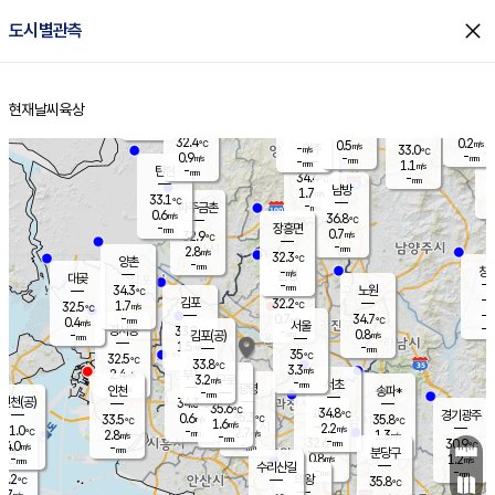
close
도시별관측
장남
판문점
32.4
℃
0.9
m/s
화현
30.1
동두천
℃
남면
-
현재날씨
육상
mm
파주
0.3
홈
m/s
포천
30.7
-
32
℃
mm
℃
32.3
℃
32.4
0.2
0.5
m/s
℃
m/s
-
양주
33.0
m/s
가
℃
-
0.9
-
mm
m/s
mm
-
mm
1.1
m/s
-
탄현
mm
34.4
-
3
℃
mm
남방
1.7
m/s
0
33.1
℃
-
파주금촌
mm
0.6
m/s
36.8
℃
-
장흥면
mm
0.7
m/s
32.9
℃
-
mm
2.8
m/s
32.3
℃
양촌
-
mm
창
-
m/s
은평
대곶
-
mm
34.3
노원
℃
-
김포
32.2
1.7
℃
32.5
m/s
℃
-
m/
-
0.7
34.7
m/s
mm
0.4
℃
m/s
서울
-
경서동
33.8
m
-
0.8
℃
mm
-
김포(공)
m/s
mm
1.5
-
m/s
mm
35
℃
32.5
-
℃
mm
33.8
℃
3.3
m/s
2.4
부천
m/s
3.2
구로
m/s
-
서초
mm
-
광명
mm
인천
송파*
-
mm
인천(공)
34.3
℃
35.6
℃
34.8
과천
경기광주
℃
35.3
0.6
33.5
35.8
m/s
℃
℃
℃
1.6
m/s
2.2
m/s
31.0
-
2.7
℃
mm
2.8
m/s
1.3
m/s
-
m/s
mm
-
32.6
30.9
mm
4.0
-
℃
℃
m/s
-
-
mm
무의도
mm
mm
분당구
0.8
-
1.2
m/s
m/s
mm
수리산길
-
-
mm
mm
0.2
의왕
35.8
℃
℃
3.7
m/s