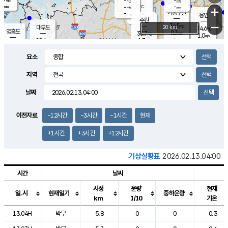
-
-
m/s
℃
-
-
-
mm
-
℃
mm
+
m/s
기흥구갈
-
-
m/s
mm
용인
-
수원
mm
−
34.5
℃
대부도
20 km
34.6
℃
영흥도
0.3
33.7
m/s
℃
1.0
m/s
-
mm
1.3
29.6
m/s
-
℃
mm
31.3
℃
-
오산
1.5
mm
m/s
3.3
m/s
-
mm
요소
-
mm
향남
32.3
℃
1.2
m/s
34.3
-
지역
℃
운평
mm
송탄
1.3
℃
m/s
-
s
mm
32.0
보
℃
날짜
35.0
℃
1.4
m/s
산
1.7
m/s
-
-
mm
-
mm
-
m
℃
이전자료
-12시간
-3시간
-1시간
현재
-
m
/s
+1시간
+3시간
+12시간
기상실황표
2026.02.13.04:00
시간
날씨
시정
운량
현재
일.시
현재일기
중하운량
km
1/10
기온
도시별 기상실황표로 지점, 날씨, 기온, 강수, 바람, 기압등을 안내한 표입
13.04H
박무
5.8
0
0
0.3