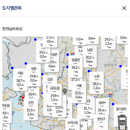
close
도시별관측
장남
판문점
27.3
℃
1.0
m/s
화현
25.8
동두천
℃
남면
-
현재날씨
육상
mm
파주
0.4
홈
m/s
포천
26.2
-
28.7
℃
mm
℃
28.2
℃
27.5
0.0
0.6
m/s
℃
m/s
0.2
양주
29.2
m/s
가
℃
-
0.5
-
mm
m/s
mm
-
mm
1.2
m/s
-
탄현
mm
28.2
-
2
℃
mm
남방
1.6
m/s
0
29.1
℃
-
파주금촌
mm
0.3
m/s
30.2
℃
-
장흥면
mm
0.6
m/s
29.0
℃
-
mm
0.6
m/s
28.2
℃
양촌
-
mm
창
-
m/s
은평
대곶
-
mm
29.8
노원
℃
-
김포
27.2
0.2
℃
28.7
m/s
℃
-
m/
-
0.2
28.2
m/s
mm
0.1
℃
m/s
서울
-
경서동
30.3
m
-
1.2
℃
mm
-
김포(공)
m/s
mm
0.0
-
m/s
mm
32.5
℃
28.9
-
℃
mm
29.8
℃
0.4
m/s
0.0
부천
m/s
1.5
구로
m/s
-
서초
mm
-
광명
mm
인천
송파*
-
mm
인천(공)
32.3
℃
32.0
℃
31.7
과천
경기광주
℃
33.0
0.3
31.5
33.4
m/s
℃
℃
℃
2.0
m/s
1.0
m/s
29.5
-
1.1
℃
mm
2.3
m/s
0.5
m/s
-
m/s
mm
-
28.0
26.9
mm
1.3
-
℃
℃
m/s
-
-
mm
무의도
mm
mm
분당구
0.0
-
1.7
m/s
m/s
mm
수리산길
-
-
mm
mm
8.7
의왕
-
℃
℃
0.1
m/s