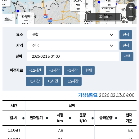
30.9
-
m/s
℃
-
-
-
mm
-
℃
mm
+
m/s
기흥구갈
-
-
m/s
mm
용인
-
수원
mm
−
30.6
℃
대부도
20 km
28.6
℃
영흥도
0.2
30.6
m/s
℃
0.8
m/s
-
mm
0.5
28.6
m/s
-
℃
mm
29.2
℃
-
오산
1.6
mm
m/s
1.3
m/s
-
mm
요소
-
mm
향남
27.3
℃
0.1
m/s
31.8
-
지역
℃
운평
mm
송탄
0.0
℃
m/s
-
s
mm
27.7
보
℃
날짜
31.5
℃
0.0
m/s
산
0.0
m/s
-
24.
mm
-
mm
0.0
℃
이전자료
-12시간
-3시간
-1시간
현재
-
m
/s
+1시간
+3시간
+12시간
기상실황표
2026.02.13.04:00
시간
날씨
시정
운량
현재
일.시
현재일기
중하운량
km
1/10
기온
도시별 기상실황표로 지점, 날씨, 기온, 강수, 바람, 기압등을 안내한 표입
13.04H
7.8
-6.6