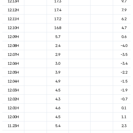
12.13H
17.3
9.7
12.12H
17.4
7.9
12.11H
17.2
6.2
12.10H
16.8
4.7
12.09H
5.7
0.6
12.08H
2.4
-4.0
12.07H
2.9
-3.5
12.06H
3.0
-3.4
12.05H
3.9
-2.2
12.04H
4.9
-1.5
12.03H
4.5
-1.9
12.02H
4.3
-0.7
12.01H
4.6
0.1
12.00H
4.5
1.1
11.23H
5.4
2.3