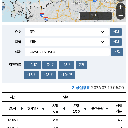
+
−
20 km
요소
지역
날짜
이전자료
-12시간
-3시간
-1시간
현재
+1시간
+3시간
+12시간
기상실황표
2026.02.13.05:00
시간
날씨
시정
운량
현재
일.시
현재일기
중하운량
km
1/10
기온
도시별 기상실황표로 지점, 날씨, 기온, 강수, 바람, 기압등을 안내한 표입
13.05H
6.5
-4.7