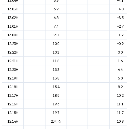
13.04H
6.9
-4.1
13.03H
6.9
-4.0
13.02H
6.8
-3.5
13.01H
7.4
-2.7
13.00H
9.0
-1.7
12.23H
10.0
-0.9
12.22H
10.1
0.0
12.21H
11.8
1.6
12.20H
13.3
4.4
12.19H
13.8
5.0
12.18H
15.4
8.2
12.17H
18.5
10.2
12.16H
19.3
11.1
12.15H
19.7
11.7
12.14H
20 이상
10.9