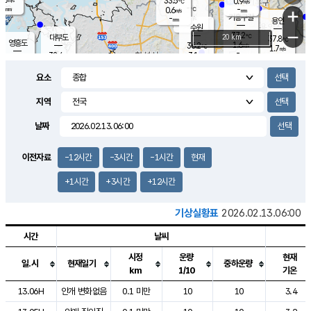
33.5
0.9
m/s
℃
-
-
-
mm
0.6
℃
mm
+
m/s
기흥구갈
-
-
m/s
mm
용인
-
수원
mm
−
37.2
℃
대부도
20 km
37.8
℃
영흥도
1.6
36.2
m/s
℃
1.7
m/s
-
mm
3.1
32.4
m/s
-
℃
mm
33.7
℃
-
오산
2.1
mm
m/s
3.4
m/s
-
mm
요소
-
mm
향남
36.1
℃
2.0
m/s
36.0
-
지역
℃
운평
mm
송탄
2.0
℃
m/s
-
s
mm
34.1
보
℃
날짜
37.8
℃
3.0
m/s
산
1.2
m/s
-
34.
mm
-
mm
1.0
℃
이전자료
-12시간
-3시간
-1시간
현재
-
m
/s
+1시간
+3시간
+12시간
기상실황표
2026.02.13.06:00
시간
날씨
시정
운량
현재
일.시
현재일기
중하운량
km
1/10
기온
도시별 기상실황표로 지점, 날씨, 기온, 강수, 바람, 기압등을 안내한 표입
13.06H
안개 변화없음
0.1 미만
10
10
3.4