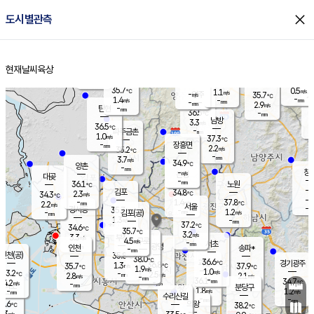
close
도시별관측
장남
판문점
36.3
℃
1.1
m/s
화현
36.1
동두천
℃
남면
-
현재날씨
육상
mm
파주
0.5
홈
m/s
포천
35.4
-
35.2
℃
mm
℃
35.9
℃
35.7
0.5
1.1
m/s
℃
m/s
-
양주
35.7
m/s
가
℃
-
1.4
-
mm
m/s
mm
-
mm
2.9
m/s
-
탄현
mm
36.5
-
3
℃
mm
남방
3.3
m/s
1
36.5
℃
-
파주금촌
mm
1.0
m/s
37.3
℃
-
장흥면
mm
2.2
m/s
35.2
℃
-
mm
3.7
m/s
34.9
℃
양촌
-
mm
창
-
m/s
은평
대곶
-
mm
36.1
노원
℃
-
김포
34.8
2.3
℃
34.3
m/s
℃
-
m/
-
1.4
37.8
m/s
mm
2.2
℃
m/s
서울
-
경서동
35.7
m
-
1.2
℃
mm
-
김포(공)
m/s
mm
1.3
-
m/s
mm
37.2
℃
34.6
-
℃
mm
35.7
℃
3.2
m/s
3.3
부천
m/s
4.5
구로
m/s
-
서초
mm
-
광명
mm
인천
송파*
-
mm
인천(공)
35.8
℃
38.0
℃
36.6
과천
경기광주
℃
36.8
1.3
35.7
37.9
m/s
℃
℃
℃
1.9
m/s
1.0
m/s
33.2
-
2.5
℃
mm
2.8
m/s
2.1
m/s
-
m/s
mm
-
36.1
34.7
mm
4.2
-
℃
℃
m/s
-
-
mm
무의도
mm
mm
분당구
1.8
-
1.2
m/s
m/s
mm
수리산길
-
-
mm
mm
2.6
의왕
38.2
℃
℃
2.3
m/s