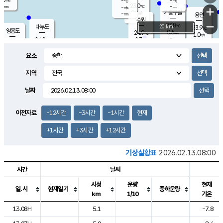
-
-
m/s
℃
-
23.0
-
mm
-
℃
mm
+
m/s
기흥구갈
0.2
-
m/s
mm
용인
-
수원
mm
−
23.8
℃
대부도
20 km
23.9
℃
영흥도
0.6
24.9
m/s
℃
1.0
m/s
-
mm
2.7
24.0
m/s
-
℃
mm
26.1
℃
-
오산
2.2
mm
m/s
6.5
m/s
-
mm
요소
-
mm
향남
23.8
℃
1.7
m/s
24.9
-
지역
℃
운평
mm
송탄
-
℃
m/s
-
s
mm
24.0
보
℃
날짜
24.3
℃
1.0
m/s
산
0.0
m/s
-
19.
mm
-
mm
0.1
℃
이전자료
-12시간
-3시간
-1시간
현재
-
m
/s
+1시간
+3시간
+12시간
기상실황표
2026.02.13.08:00
시간
날씨
시정
운량
현재
일.시
현재일기
중하운량
km
1/10
기온
도시별 기상실황표로 지점, 날씨, 기온, 강수, 바람, 기압등을 안내한 표입
13.08H
5.1
-7.8