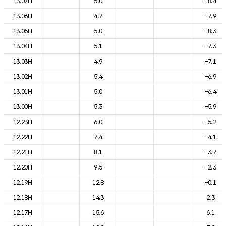
13.07H
5.0
-8.4
13.06H
4.7
-7.9
13.05H
5.0
-8.3
13.04H
5.1
-7.3
13.03H
4.9
-7.1
13.02H
5.4
-6.9
13.01H
5.0
-6.4
13.00H
5.3
-5.9
12.23H
6.0
-5.2
12.22H
7.4
-4.1
12.21H
8.1
-3.7
12.20H
9.5
-2.3
12.19H
12.8
-0.1
12.18H
14.3
2.3
12.17H
15.6
6.1