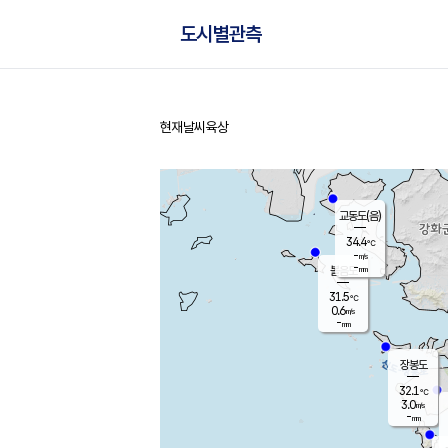
도시별관측
현재날씨
육상
홈
교동도(음)
34.4
℃
-
m/s
-
mm
볼음도
대연평
31.5
℃
0.6
m/s
33.5
℃
-
mm
1.6
m/s
-
mm
장봉도
32.1
℃
3.0
m/s
-
mm