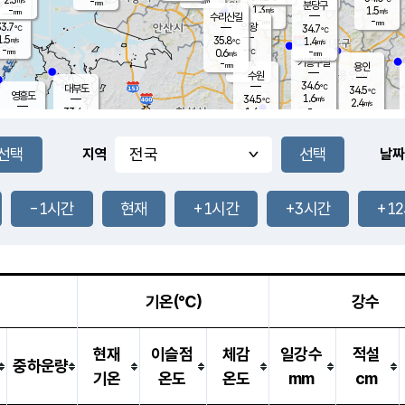
-
-
mm
무의도
mm
mm
분당구
1.3
-
1.5
m/s
m/s
mm
수리산길
-
-
mm
mm
3.7
의왕
34.7
℃
℃
1.5
35.8
m/s
1.4
m/s
℃
-
-
-
mm
0.6
℃
mm
m/s
기흥구갈
-
-
m/s
mm
용인
-
수원
mm
34.6
℃
대부도
34.5
℃
영흥도
1.6
34.5
m/s
℃
2.4
m/s
-
mm
1.6
33.4
m/s
-
℃
mm
32.2
℃
-
오산
2.0
mm
m/s
1.8
m/s
-
mm
-
mm
향남
34.5
℃
지역
날짜
1.5
m/s
34.9
-
℃
운평
mm
송탄
1.3
℃
m/s
-
s
mm
34.0
보
℃
35.0
-1시간
현재
+1시간
+3시간
+1
℃
1.8
m/s
산
2.0
m/s
-
33.
mm
-
mm
-
m
℃
-
m
/s
기온(℃)
강수
현재
이슬점
체감
일강수
적설
중하운량
기온
온도
온도
mm
cm