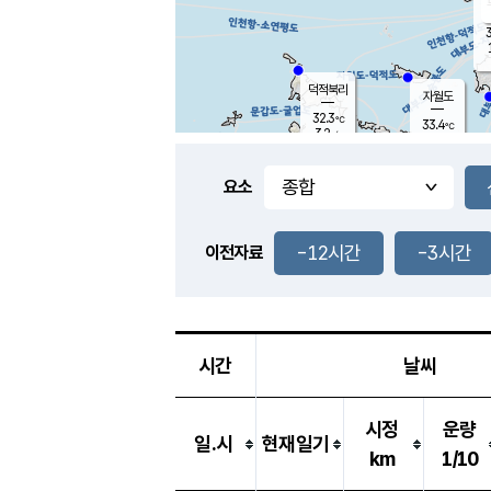
3
덕적북리
자월도
32.3
℃
33.4
℃
3.2
m/s
1.1
m/s
-
mm
-
mm
요소
풍도
30.8
덕적지도
1.5
m/
-
-12시간
-3시간
mm
이전자료
30.6
℃
대
1.8
m/s
-
mm
33.1
3.5
m
-
mm
시간
날씨
시정
운량
일.시
현재일기
km
1/10