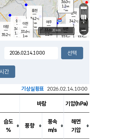
36.0
℃
강림
1.2
m/s
원주
-
흥천
mm
32.6
℃
문막
1.3
m/s
34.7
℃
34.2
-
℃
mm
+
1.5
설봉
m/s
34.2
℃
여주
-
m/s
이천
-
mm
1.6
m/s
-
마장
mm
신림
34.6
부론
-
귀래
−
℃
mm
33.6
20 km
℃
33.6
℃
1.1
m/s
1.2
35.2
m/s
℃
33.3
1
m/s
℃
-
33.5
33.5
mm
℃
-
℃
mm
1.0
m/s
-
2.0
mm
m/s
1.3
1.4
m/s
m/s
-
mm
-
백운
mm
-
-
mm
mm
백암
장호원
33.9
℃
3.2
m/s
33.7
℃
34.2
엄정
℃
-
mm
1.8
m/s
2.0
m/s
노은
-
mm
-
34.1
mm
℃
개
2시간
1.7
m/s
33.6
℃
-
mm
1
0.9
℃
m/s
-
/s
mm
m
기상실황표
2026.02.14.10:00
바람
기압(hPa)
습도
풍속
해면
풍향
%
m/s
기압