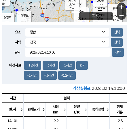
31.7
0.0
m/s
℃
-
-
-
mm
0.7
℃
mm
+
m/s
기흥구갈
-
-
m/s
mm
용인
-
수원
mm
−
30.4
℃
대부도
20 km
27.9
℃
영흥도
0.5
29.1
m/s
℃
0.7
m/s
-
mm
1
28.4
m/s
-
℃
mm
30.3
℃
-
오산
1.1
mm
m/s
2.3
m/s
-
mm
요소
-
mm
향남
26.5
℃
0.0
m/s
29.9
-
지역
℃
운평
mm
송탄
0.0
℃
m/s
-
s
mm
27.2
보
℃
날짜
30.8
℃
0.0
m/s
산
0.9
m/s
-
24.
mm
-
mm
0.1
℃
이전자료
-12시간
-3시간
-1시간
현재
-
m
/s
+1시간
+3시간
+12시간
기상실황표
2026.02.14.10:00
시간
날씨
시정
운량
현재
일.시
현재일기
중하운량
km
1/10
기온
도시별 기상실황표로 지점, 날씨, 기온, 강수, 바람, 기압등을 안내한 표입
14.10H
9.9
2.3