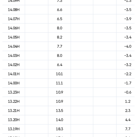
14.09H
7.3
-1.3
14.08H
6.6
-3.5
14.07H
6.5
-3.9
14.06H
8.0
-3.5
14.05H
8.2
-3.4
14.04H
7.7
-4.0
14.03H
8.0
-3.4
14.02H
6.4
-3.2
14.01H
10.1
-2.2
14.00H
11.1
-1.7
13.23H
10.9
-0.6
13.22H
10.9
1.2
13.21H
13.5
2.3
13.20H
14.0
4.4
13.19H
18.3
7.7