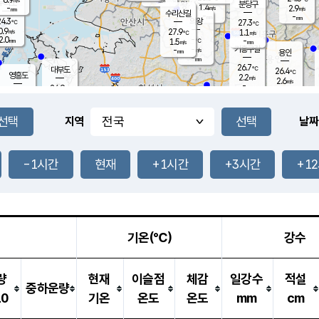
-
mm
무의도
mm
분당구
1.4
-
2.9
m/s
m/s
mm
수리산길
-
-
mm
mm
4.3
의왕
27.3
℃
℃
0.9
27.9
m/s
1.1
m/s
℃
2.0
-
-
mm
1.5
℃
mm
m/s
기흥구갈
-
-
m/s
mm
용인
-
mm
26.7
℃
대부도
26.4
℃
영흥도
2.2
m/s
2.6
m/s
-
mm
24.9
-
℃
mm
27.2
℃
오산
2.6
m/s
5.0
m/s
14.5
mm
11.5
mm
향남
26.7
℃
지역
날짜
2.7
m/s
-
-
℃
운평
mm
송탄
-
℃
m/s
-
s
mm
25.8
보
℃
26.4
-1시간
현재
+1시간
+3시간
+1
m
℃
2.5
m/s
산
1.0
m/s
27.0
-
mm
-
mm
-
m
℃
-
m
/s
기온(℃)
강수
량
현재
이슬점
체감
일강수
적설
중하운량
10
기온
온도
온도
mm
cm