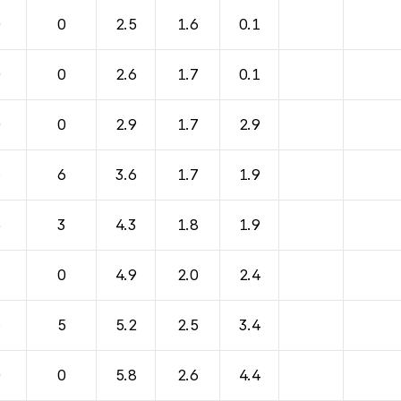
0
0
2.5
1.6
0.1
0
0
2.6
1.7
0.1
0
0
2.9
1.7
2.9
6
6
3.6
1.7
1.9
5
3
4.3
1.8
1.9
3
0
4.9
2.0
2.4
6
5
5.2
2.5
3.4
0
0
5.8
2.6
4.4