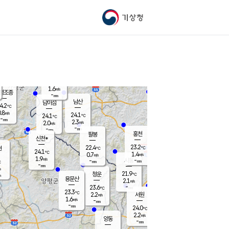
기상청
신남
21.3
℃
2.5
m/s
가평북면
-
mm
23.6
℃
1.6
m/s
평조종
-
mm
화촌
남산
남이섬
4.2
℃
.8
m/s
22.6
24.1
℃
24.1
℃
℃
-
mm
1.8
2.3
m/s
2.0
m/s
m/s
-
-
mm
-
mm
mm
홍천
팔봉
신천*
23.2
22.4
현
℃
℃
24.1
℃
1.4
0.7
m/s
m/s
1.9
m/s
-
시동
-
mm
mm
℃
-
mm
s
21.9
청운
℃
m
용문산
2.1
m/s
-
23.6
mm
℃
23.3
℃
2.2
서원
횡성
m/s
1.6
m/s
-
안흥
mm
-
mm
24.0
24.2
℃
℃
21.4
2.2
4.2
℃
m/s
m/s
양동
-
-
1.2
m/s
mm
mm
-
mm