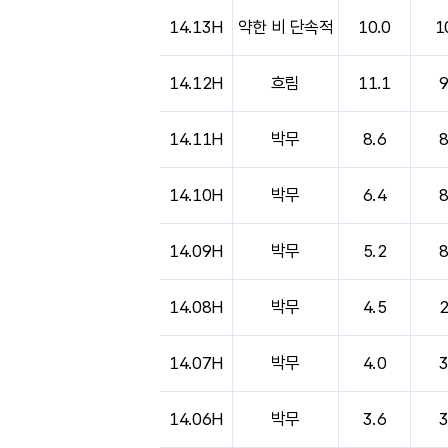
도시별 기상실황표로 지점, 날씨, 기온, 강수, 
14.13H
약한 비 단속적
10.0
1
14.12H
흐림
11.1
14.11H
박무
8.6
14.10H
박무
6.4
14.09H
박무
5.2
14.08H
박무
4.5
14.07H
박무
4.0
14.06H
박무
3.6