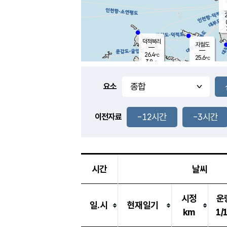
2
덕적북리
자월도
26.4
℃
25.6
℃
3.8
m/s
1.6
m/s
-
mm
3.5
mm
요소
풍도
27.1
덕적지도
2.8
m/
0.5
-12시간
-3시간
m
이전자료
25.7
℃
대
5.4
m/s
-
mm
27.7
5.7
m
-
mm
시간
날씨
시정
운
일.시
현재일기
km
1/