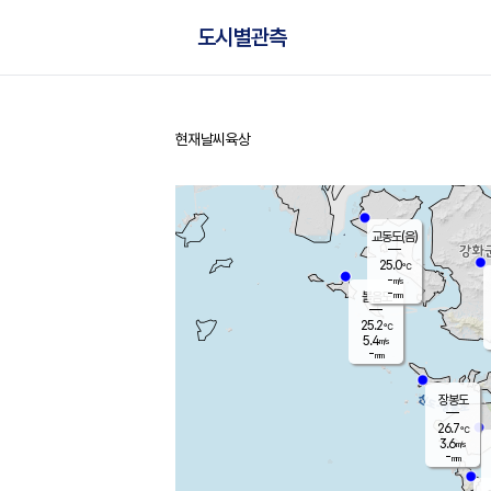
도시별관측
현재날씨
육상
홈
교동도(음)
25.0
℃
-
m/s
-
mm
볼음도
대연평
25.2
℃
5.4
m/s
27.5
℃
-
mm
2.1
m/s
-
mm
장봉도
26.7
℃
3.6
m/s
-
mm