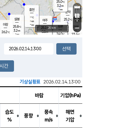
25.0
℃
강림
3.2
m/s
-
흥천
mm
22.2
℃
문막
0.4
m/s
-
-
℃
mm
+
설봉
25.2
℃
여주
-
m/s
3.5
m/s
-
마장
mm
신림
25.8
부론
-
귀래
−
℃
mm
25.1
20 km
℃
3.2
m/s
0.8
26.2
m/s
℃
23.4
℃
-
24.0
23.4
mm
℃
-
℃
mm
2.4
m/s
1.0
m/s
2.9
0.2
m/s
m/s
-
mm
-
백운
mm
7.5
-
mm
mm
백암
장호원
24.2
℃
1.1
m/s
22.4
℃
25.0
엄정
℃
0.5
mm
0.6
m/s
2.1
m/s
노은
9.0
mm
1.5
25.4
mm
℃
개
2시간
2.5
m/s
24.1
℃
15.5
mm
2.4
℃
m/s
13.5
/s
mm
m
기상실황표
2026.02.14.13:00
바람
기압(hPa)
습도
풍속
해면
풍향
%
m/s
기압