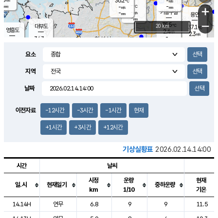
36.2
-
m/s
℃
-
-
-
mm
-
℃
mm
+
m/s
기흥구갈
-
-
m/s
mm
용인
-
mm
−
35.5
℃
대부도
20 km
37.1
℃
영흥도
2.4
m/s
2.3
m/s
-
mm
34.3
-
℃
mm
34.3
℃
오산
2.5
m/s
2.3
m/s
-
mm
요소
-
mm
향남
35.7
℃
2.3
m/s
-
-
지역
℃
운평
mm
송탄
-
℃
m/s
-
s
mm
35.0
보
℃
날짜
36.9
℃
3.4
m/s
산
1.6
m/s
-
34.
mm
-
mm
2.2
℃
이전자료
-12시간
-3시간
-1시간
현재
-
m
/s
+1시간
+3시간
+12시간
기상실황표
2026.02.14.14:00
시간
날씨
시정
운량
현재
일.시
현재일기
중하운량
km
1/10
기온
도시별 기상실황표로 지점, 날씨, 기온, 강수, 바람, 기압등을 안내한 표입
14.14H
연무
6.8
9
9
11.5