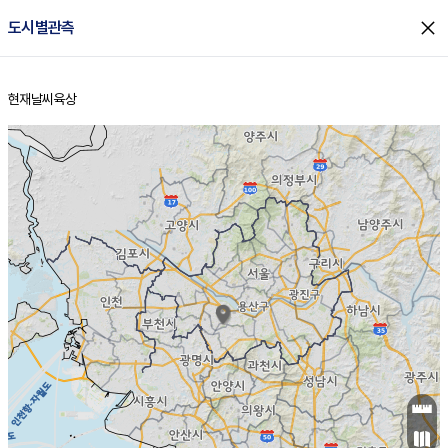
close
도시별관측
현재날씨
육상
홈