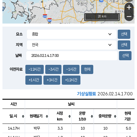
+
−
20 km
요소
지역
날짜
이전자료
-12시간
-3시간
-1시간
현재
+1시간
+3시간
+12시간
기상실황표
2026.02.14.17:00
시간
날씨
시정
운량
현재
일.시
현재일기
중하운량
km
1/10
기온
도시별 기상실황표로 지점, 날씨, 기온, 강수, 바람, 기압등을 안내한 표입
14.17H
박무
3.3
10
10
5.0