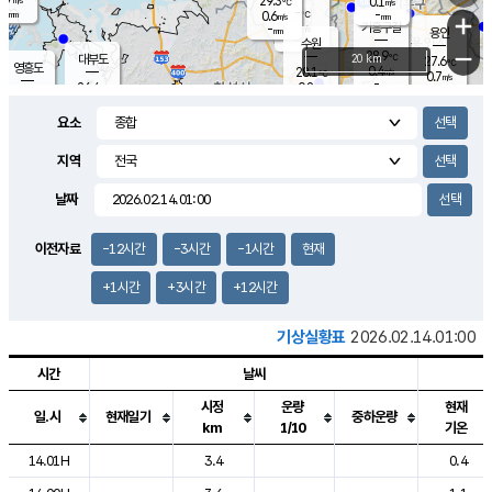
29.3
0.1
m/s
℃
-
-
-
mm
0.6
℃
mm
+
m/s
기흥구갈
-
-
m/s
mm
용인
-
수원
mm
−
28.9
℃
대부도
20 km
27.6
℃
영흥도
0.4
28.1
m/s
℃
0.7
m/s
-
mm
0.8
26.4
m/s
-
℃
mm
26.7
℃
-
오산
0.4
mm
m/s
1.2
m/s
-
mm
요소
-
mm
향남
26.1
℃
0.0
m/s
29.1
-
지역
℃
운평
mm
송탄
0.2
℃
m/s
-
s
mm
26.5
보
℃
날짜
29.2
℃
0.0
m/s
산
1.1
m/s
-
23.
mm
-
mm
0.0
℃
이전자료
-12시간
-3시간
-1시간
현재
-
m
/s
+1시간
+3시간
+12시간
기상실황표
2026.02.14.01:00
시간
날씨
시정
운량
현재
일.시
현재일기
중하운량
km
1/10
기온
도시별 기상실황표로 지점, 날씨, 기온, 강수, 바람, 기압등을 안내한 표입
14.01H
3.4
0.4