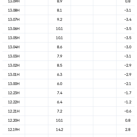
13.09H
8.9
0.8
13.08H
8.1
-3.1
13.07H
9.2
-3.4
13.06H
10.1
-3.5
13.05H
10.1
-3.5
13.04H
8.6
-3.0
13.03H
7.9
-3.1
13.02H
8.5
-2.9
13.01H
6.3
-2.9
13.00H
6.0
-2.1
12.23H
7.4
-1.7
12.22H
6.4
-1.2
12.21H
7.2
-0.6
12.20H
10.1
0.8
12.19H
14.2
2.8