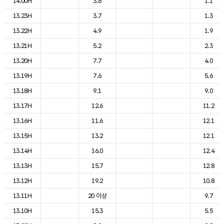
14.00H
3.6
1.1
13.23H
3.7
1.3
13.22H
4.9
1.9
13.21H
5.2
2.3
13.20H
7.7
4.0
13.19H
7.6
5.6
13.18H
9.1
9.0
13.17H
12.6
11.2
13.16H
11.6
12.1
13.15H
13.2
12.1
13.14H
16.0
12.4
13.13H
15.7
12.8
13.12H
19.2
10.8
13.11H
20 이상
9.7
13.10H
15.3
5.5