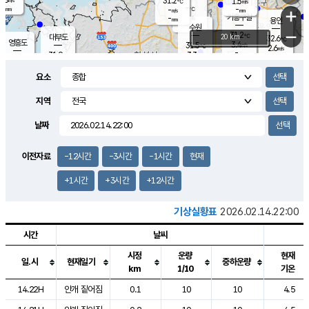
31.2
1.5
m/s
℃
-
-
-
mm
-
℃
mm
+
m/s
기흥구갈
-
-
m/s
mm
용인
-
수원
mm
−
31.2
℃
대부도
20 km
32.6
℃
영흥도
3.4
31.5
m/s
℃
2.6
m/s
-
mm
3.3
31.9
m/s
-
℃
mm
31.4
℃
-
오산
4.5
mm
m/s
6.8
m/s
-
mm
요소
-
mm
향남
31.9
℃
3.1
m/s
-
-
지역
℃
운평
mm
송탄
-
℃
m/s
-
s
mm
31.6
보
℃
날짜
32.7
℃
3.9
m/s
산
3.2
m/s
-
-
mm
-
mm
-
m
℃
이전자료
-12시간
-3시간
-1시간
현재
-
m
/s
+1시간
+3시간
+12시간
기상실황표
2026.02.14.22:00
시간
날씨
시정
운량
현재
일.시
현재일기
중하운량
km
1/10
기온
도시별 기상실황표로 지점, 날씨, 기온, 강수, 바람, 기압등을 안내한 표입
14.22H
안개 짙어짐
0.1
10
10
4.5