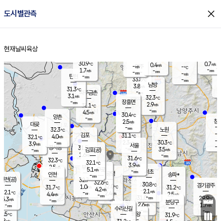
close
도시별관측
장남
판문점
30.7
℃
2.5
m/s
화현
30.7
동두천
℃
남면
-
현재날씨
육상
mm
파주
3.2
홈
m/s
포천
31.1
-
30.9
℃
mm
℃
30.7
℃
30.9
0.7
0.4
m/s
℃
m/s
-
양주
-
m/s
가
℃
-
1.7
-
mm
m/s
mm
-
mm
-
m/s
-
탄현
mm
33.8
-
2
℃
mm
남방
3.8
m/s
2
31.3
℃
-
파주금촌
mm
3.1
m/s
32.3
℃
-
장흥면
mm
2.9
m/s
31.1
℃
-
mm
4.5
m/s
30.4
℃
양촌
-
mm
창
2.5
m/s
은평
대곶
-
mm
32.3
노원
℃
-
김포
31.1
4.0
℃
32.1
m/s
℃
-
m/
-
2.3
30.3
m/s
mm
3.9
℃
m/s
서울
-
경서동
31.5
m
-
3.5
℃
mm
-
김포(공)
m/s
mm
1.6
-
m/s
mm
31.6
℃
32.3
-
℃
mm
32.1
℃
3.9
m/s
2.5
부천
m/s
5.1
구로
m/s
-
서초
mm
-
광명
mm
인천
송파*
-
mm
인천(공)
32.7
℃
32.6
℃
30.8
과천
경기광주
℃
32.0
1.0
31.7
31.2
m/s
℃
℃
℃
4.2
m/s
2.1
m/s
32.1
-
2.4
℃
mm
4.4
m/s
2.5
m/s
-
m/s
mm
-
31.0
29.9
mm
5.3
-
℃
℃
m/s
-
-
mm
무의도
mm
mm
분당구
2.6
-
1.7
m/s
m/s
mm
수리산길
-
-
mm
mm
0.5
의왕
31.9
℃
℃
2.8
m/s