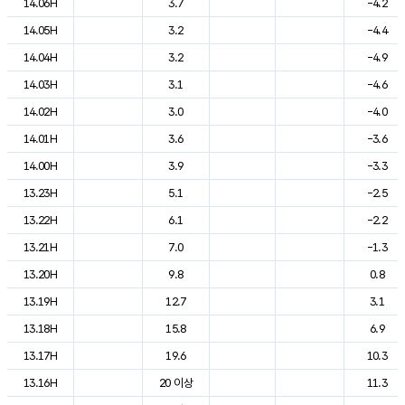
14.06H
3.7
-4.2
14.05H
3.2
-4.4
14.04H
3.2
-4.9
14.03H
3.1
-4.6
14.02H
3.0
-4.0
14.01H
3.6
-3.6
14.00H
3.9
-3.3
13.23H
5.1
-2.5
13.22H
6.1
-2.2
13.21H
7.0
-1.3
13.20H
9.8
0.8
13.19H
12.7
3.1
13.18H
15.8
6.9
13.17H
19.6
10.3
13.16H
20 이상
11.3