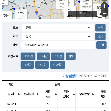
28.2
1.5
m/s
℃
-
-
-
mm
-
℃
mm
+
m/s
기흥구갈
-
-
m/s
mm
용인
-
수원
mm
−
27.5
℃
대부도
20 km
27.4
℃
영흥도
1.5
28.7
m/s
℃
2.4
m/s
-
mm
2.5
28.1
m/s
-
℃
mm
29.0
℃
-
오산
2.9
mm
m/s
5.6
m/s
-
mm
요소
-
mm
향남
27.8
℃
2.9
m/s
29.1
-
지역
℃
운평
mm
송탄
1.3
℃
m/s
-
s
mm
27.2
보
℃
날짜
28.5
℃
3.4
m/s
산
0.6
m/s
-
26.
mm
-
mm
-
m
℃
이전자료
-12시간
-3시간
-1시간
현재
-
m
/s
+1시간
+3시간
+12시간
기상실황표
2026.02.14.22:00
시간
날씨
시정
운량
현재
일.시
현재일기
중하운량
km
1/10
기온
도시별 기상실황표로 지점, 날씨, 기온, 강수, 바람, 기압등을 안내한 표입
14.22H
7.8
-0.3